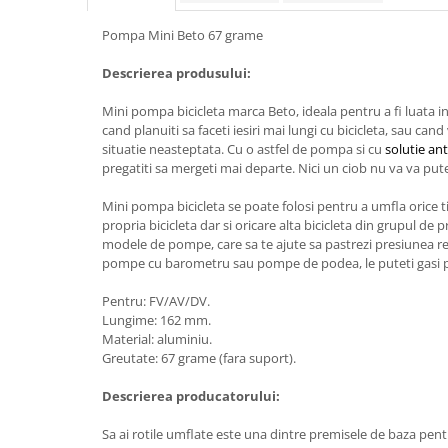
Pompa Mini Beto 67 grame
Descrierea produsului:
Mini pompa bicicleta marca Beto, ideala pentru a fi luata in
cand planuiti sa faceti iesiri mai lungi cu bicicleta, sau cand 
situatie neasteptata. Cu o astfel de pompa si cu
solutie ant
pregatiti sa mergeti mai departe. Nici un ciob nu va va pute
Mini pompa bicicleta se poate folosi pentru a umfla orice tip
propria bicicleta dar si oricare alta bicicleta din grupul de p
modele de pompe, care sa te ajute sa pastrezi presiunea 
pompe cu barometru sau pompe de podea, le puteti gasi 
Pentru: FV/AV/DV.
Lungime: 162 mm.
Material: aluminiu.
Greutate: 67 grame (fara suport).
Descrierea producatorului:
Sa ai rotile umflate este una dintre premisele de baza pentru