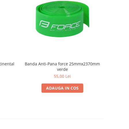
Banda Anti-Pana force 25mmx2370mm
tinental
Banda jan
verde
55,00 Lei
ADAUGA IN COS