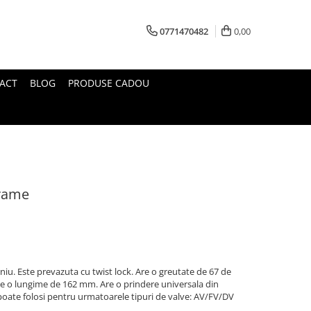
0771470482
0,00
ACT
BLOG
PRODUSE CADOU
grame
niu. Este prevazuta cu twist lock. Are o greutate de 67 de
re o lungime de 162 mm. Are o prindere universala din
 poate folosi pentru urmatoarele tipuri de valve: AV/FV/DV