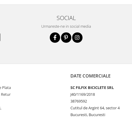
SOCIAL
Urmareste-ne in social media
DATE COMERCIALE
 Plata
SC FILFIX BICICLETE SRL
e Retur
J40/1169/2018
38769592
L
Cutitul de Argint 64, sector 4
Bucuresti, Bucuresti