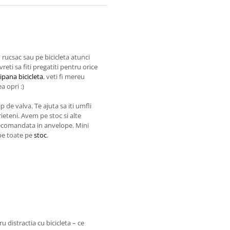
 rucsac sau pe bicicleta atunci
vreti sa fiti pregatiti pentru orice
ipana bicicleta
, veti fi mereu
a opri :)
 de valva. Te ajuta sa iti umfli
rieteni. Avem pe stoc si alte
recomandata in anvelope. Mini
pe toate pe
stoc
.
 distractia cu bicicleta – ce