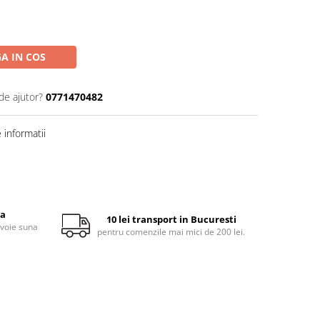
A IN COS
de ajutor?
0771470482
informatii
ta
10 lei transport in Bucuresti
evoie suna
pentru comenzile mai mici de 200 lei.