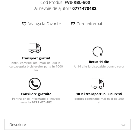
Cod Produs:
FVS-RBL-600
Ai nevoie de ajutor?
0771470482
Adauga la Favorite
Cere informatii
Transport gratuit
Retur 14 zile
Pentru comenzi mai mari de 200 lei,
cu exceptia bicicletelor pana in 1000
Ai 14 zile la dispozitie pentru retur
lei
Consiliere gratuita
10 lei transport in Bucuresti
Pentru orice informatie ai nevoie
pentru comenzile mai mici de 200
suna la
0771 470 482
lei.
Descriere