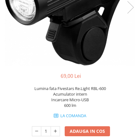
Portbagaje
Jante
Reflectorizante
Lanturi
Roti ajutatoare
Manete schimbator
Sonerii
Mansoane & Ghidoline
Stickere
Pedale
Suporturi auto
Pinioane
Pipe
Roti
69,00 Lei
Rulmenti
Saboti si placute
Lumina fata Fivestars Re.Light RBL-600
Acumulator intern
Schimbatoare fata
Incarcare Micro-USB
600 lm
Schimbatoare si accesorii
LA COMANDA
Sei
Tije
ADAUGA IN COS