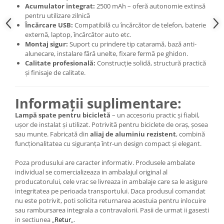
Acumulator integrat:
2500 mAh – oferă autonomie extinsă
pentru utilizare zilnică
Încărcare USB:
Compatibilă cu încărcător de telefon, baterie
externă, laptop, încărcător auto etc.
Montaj sigur:
Suport cu prindere tip cataramă, bază anti-
alunecare, instalare fără unelte, fixare fermă pe ghidon.
Calitate profesională:
Construcție solidă, structură practică
și finisaje de calitate.
Informații suplimentare:
Lampă spate pentru bicicletă
– un accesoriu practic și fiabil,
ușor de instalat și utilizat. Potrivită pentru biciclete de oraș, șosea
sau munte. Fabricată din
aliaj de aluminiu rezistent
, combină
funcționalitatea cu siguranța într-un design compact și elegant.
Poza produsului are caracter informativ. Produsele ambalate
individual se comercializeaza in ambalajul original al
producatorului, cele vrac se livreaza in ambalaje care sa le asigure
integritatea pe perioada transportului. Daca produsul comandat
nu este potrivit, poti solicita returnarea acestuia pentru inlocuire
sau rambursarea integrala a contravalorii. Pasii de urmat ii gasesti
in sectiunea „
Retur
„.