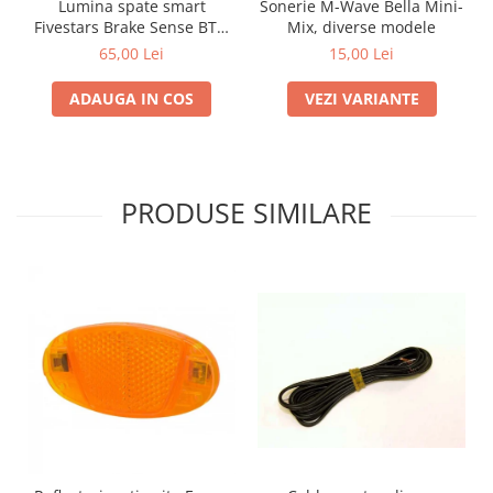
Lumina spate smart
Sonerie M-Wave Bella Mini-
Fivestars Brake Sense BTL-
Mix, diverse modele
100, detectie franare, 500
65,00 Lei
15,00 Lei
mAh, USB Type-C, IPX6
ADAUGA IN COS
VEZI VARIANTE
PRODUSE SIMILARE