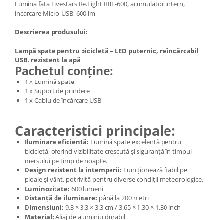
Lumina fata Fivestars Re.Light RBL-600, acumulator intern,
incarcare Micro-USB, 600 lm
Descrierea produsului:
Lampă spate pentru bicicletă – LED puternic, reîncărcabil
USB, rezistent la apă
Pachetul conține:
1 x Lumină spate
1 x Suport de prindere
1 x Cablu de încărcare USB
Caracteristici principale:
Iluminare eficientă:
Lumină spate excelentă pentru
bicicletă, oferind vizibilitate crescută și siguranță în timpul
mersului pe timp de noapte.
Design rezistent la intemperii:
Funcționează fiabil pe
ploaie și vânt, potrivită pentru diverse condiții meteorologice.
Luminozitate:
600 lumeni
Distanță de iluminare:
până la 200 metri
Dimensiuni:
9.3 × 3.3 × 3.3 cm / 3.65 × 1.30 × 1.30 inch
Material:
Aliaj de aluminiu durabil