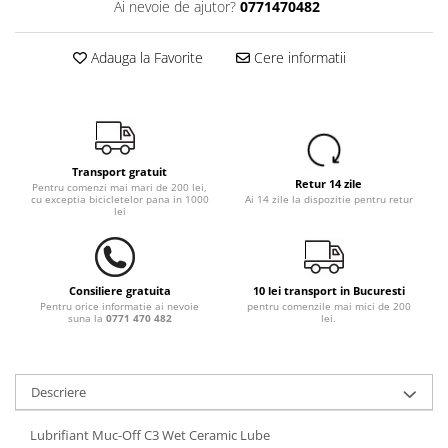
Ai nevoie de ajutor?
0771470482
Adauga la Favorite
Cere informatii
Transport gratuit
Retur 14 zile
Pentru comenzi mai mari de 200 lei,
cu exceptia bicicletelor pana in 1000
Ai 14 zile la dispozitie pentru retur
lei
Consiliere gratuita
10 lei transport in Bucuresti
Pentru orice informatie ai nevoie
pentru comenzile mai mici de 200
suna la
0771 470 482
lei.
Descriere
Lubrifiant Muc-Off C3 Wet Ceramic Lube