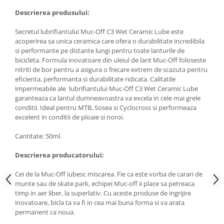
Descrierea produsului:
Secretul lubrifiantului Muc-Off C3 Wet Ceramic Lube este
acoperirea sa unica ceramica care ofera o durabilitate incredibila
si performante pe distante lungi pentru toate lanturile de
bicicleta. Formula inovatoare din uleiul de lant Muc-Off foloseste
nitriti de bor pentru a asigura o frecare extrem de scazuta pentru
eficienta, performanta si durabilitate ridicata. Calitatile
impermeabile ale lubrifiantului Muc-Off C3 Wet Ceramic Lube
garanteaza ca lantul dumneavoastra va excela in cele mai grele
conditii. Ideal pentru MTB, Sosea si Cyclocross si performeaza
excelent in conditii de ploaie si noroi.
Cantitate: 50ml.
Descrierea producatorului:
Cei de la Muc-Off iubesc miscarea. Fie ca este vorba de carari de
munte sau de skate park, echipei Muc-off ii place sa petreaca
timp in aer liber, la superlativ. Cu aceste produse de ingrijire
inovatoare, bicla ta va fi in cea mai buna forma si va arata
permanent ca noua.