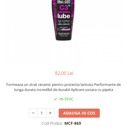
Portbagaje
Jante
Reflectorizante
Lanturi
Roti ajutatoare
Manete schimbator
Sonerii
Mansoane & Ghidoline
Stickere
Pedale
Suporturi auto
Pinioane
Pipe
Roti
Rulmenti
82,00 Lei
Saboti si placute
Formeaza un strat ceramic pentru protectia lantului Performante de
Schimbatoare fata
lunga durata Incredibil de durabil Aplicare usoara cu pipeta
Schimbatoare si accesorii
IN STOC
Sei
ADAUGA IN COS
Tije
Cod Produs:
MCF-869