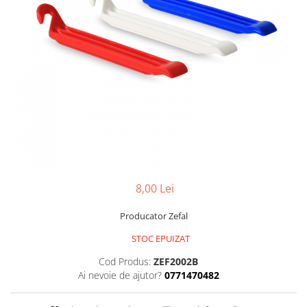
Portbagaje
Jante
Reflectorizante
Lanturi
Roti ajutatoare
Manete schimbator
Sonerii
Mansoane & Ghidoline
Stickere
Pedale
Suporturi auto
Pinioane
Pipe
Roti
Rulmenti
8,00 Lei
Saboti si placute
Schimbatoare fata
Producator Zefal
Schimbatoare si accesorii
STOC EPUIZAT
Sei
Cod Produs:
ZEF2002B
Ai nevoie de ajutor?
0771470482
Tije