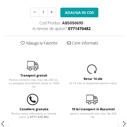
ADAUGA IN COS
Cod Produs:
ABS050695
Ai nevoie de ajutor?
0771470482
Adauga la Favorite
Cere informatii
Transport gratuit
Retur 14 zile
Pentru comenzi mai mari de 200 lei,
cu exceptia bicicletelor pana in 1000
Ai 14 zile la dispozitie pentru retur
lei
Consiliere gratuita
10 lei transport in Bucuresti
Pentru orice informatie ai nevoie
pentru comenzile mai mici de 200
suna la
0771 470 482
lei.