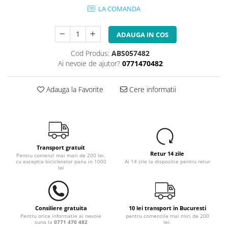
LA COMANDA
ADAUGA IN COS
Cod Produs:
ABS057482
Ai nevoie de ajutor?
0771470482
Adauga la Favorite
Cere informatii
Transport gratuit
Retur 14 zile
Pentru comenzi mai mari de 200 lei,
cu exceptia bicicletelor pana in 1000
Ai 14 zile la dispozitie pentru retur
lei
Consiliere gratuita
10 lei transport in Bucuresti
Pentru orice informatie ai nevoie
pentru comenzile mai mici de 200
suna la
0771 470 482
lei.