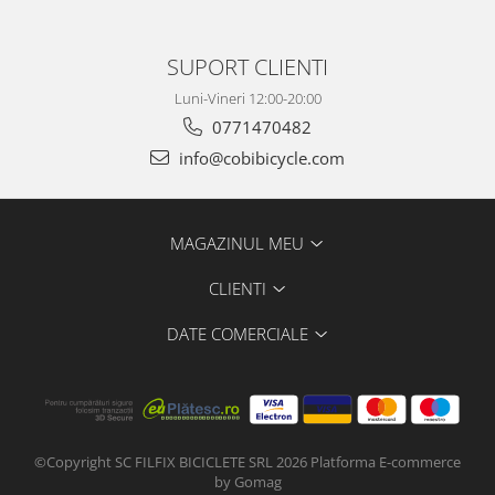
SUPORT CLIENTI
Luni-Vineri 12:00-20:00
0771470482
info@cobibicycle.com
MAGAZINUL MEU
CLIENTI
DATE COMERCIALE
©Copyright SC FILFIX BICICLETE SRL 2026
Platforma E-commerce
by Gomag