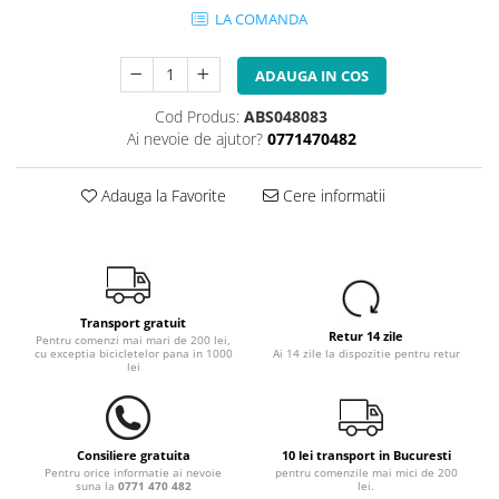
LA COMANDA
ADAUGA IN COS
Cod Produs:
ABS048083
Ai nevoie de ajutor?
0771470482
Adauga la Favorite
Cere informatii
Transport gratuit
Retur 14 zile
Pentru comenzi mai mari de 200 lei,
cu exceptia bicicletelor pana in 1000
Ai 14 zile la dispozitie pentru retur
lei
Consiliere gratuita
10 lei transport in Bucuresti
Pentru orice informatie ai nevoie
pentru comenzile mai mici de 200
suna la
0771 470 482
lei.