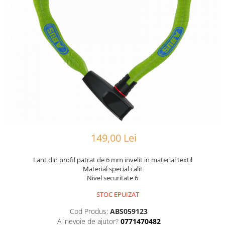
Portbagaje
Jante
Reflectorizante
Lanturi
Roti ajutatoare
Manete schimbator
Sonerii
Mansoane & Ghidoline
Stickere
Pedale
Suporturi auto
Pinioane
Pipe
Roti
Rulmenti
149,00 Lei
Saboti si placute
Schimbatoare fata
Lant din profil patrat de 6 mm invelit in material textil
Material special calit
Schimbatoare si accesorii
Nivel securitate 6
Sei
STOC EPUIZAT
Tije
Cod Produs:
ABS059123
Ai nevoie de ajutor?
0771470482