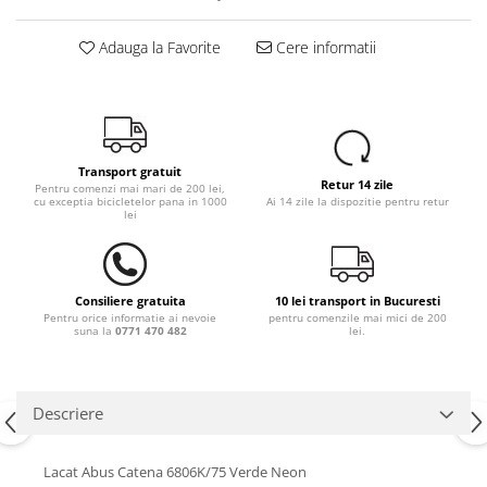
Adauga la Favorite
Cere informatii
Transport gratuit
Retur 14 zile
Pentru comenzi mai mari de 200 lei,
cu exceptia bicicletelor pana in 1000
Ai 14 zile la dispozitie pentru retur
lei
Consiliere gratuita
10 lei transport in Bucuresti
Pentru orice informatie ai nevoie
pentru comenzile mai mici de 200
suna la
0771 470 482
lei.
Descriere
Lacat Abus Catena 6806K/75 Verde Neon