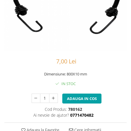
Portbagaje
Jante
Reflectorizante
Lanturi
Roti ajutatoare
Manete schimbator
Sonerii
Mansoane & Ghidoline
Stickere
Pedale
Suporturi auto
Pinioane
Pipe
7,00 Lei
Roti
Rulmenti
Dimensiune: 800X10 mm
Saboti si placute
IN STOC
Schimbatoare fata
ADAUGA IN COS
Schimbatoare si accesorii
Sei
Cod Produs:
780162
Ai nevoie de ajutor?
0771470482
Tije
Adauga la Favorite
Cere informatii