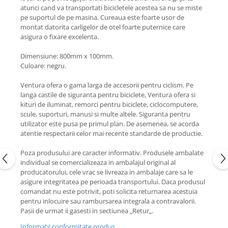
atunci cand va transportati bicicletele acestea sa nu se miste
pe suportul de pe masina. Cureaua este foarte usor de
montat datorita ca
rligelor de otel foarte puternice care 
asigura o fixare excelenta.
Dimensiune: 800mm x 100mm.
Culoare: negru.
Ventura ofera o gama larga de accesorii pentru ciclism. Pe
langa castile de siguranta pentru biciclete, Ventura ofera si
kituri de iluminat, remorci pentru biciclete, ciclocomputere,
scule, suporturi, manusi si multe altele. Siguranta pentru
utilizator este pusa pe primul plan. De asemenea, se acorda
atentie respectarii celor mai recente standarde de productie.
Poza produsului are caracter informativ. Produsele ambalate
individual se comercializeaza in ambalajul original al
producatorului, cele vrac se livreaza in ambalaje care sa le
asigure integritatea pe perioada transportului. Daca produsul
comandat nu este potrivit, poti solicita returnarea acestuia
pentru inlocuire sau rambursarea integrala a contravalorii.
Pasii de urmat ii gasesti in sectiunea „Retur„.
Informatii conformitate produs