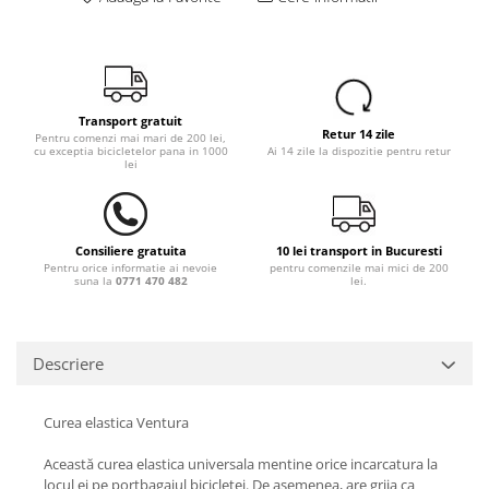
Transport gratuit
Retur 14 zile
Pentru comenzi mai mari de 200 lei,
cu exceptia bicicletelor pana in 1000
Ai 14 zile la dispozitie pentru retur
lei
Consiliere gratuita
10 lei transport in Bucuresti
Pentru orice informatie ai nevoie
pentru comenzile mai mici de 200
suna la
0771 470 482
lei.
Descriere
Curea elastica Ventura
Această curea elastica universala mentine orice incarcatura la
locul ei pe portbagajul bicicletei. De asemenea, are grija ca