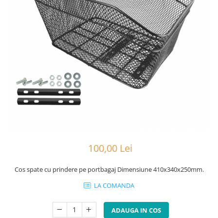
Portbagaje
Jante
Reflectorizante
Lanturi
Roti ajutatoare
Manete schimbator
Sonerii
Mansoane & Ghidoline
Stickere
Pedale
Suporturi auto
Pinioane
Pipe
Roti
Rulmenti
Saboti si placute
100,00 Lei
Schimbatoare fata
Schimbatoare si accesorii
Cos spate cu prindere pe portbagaj Dimensiune 410x340x250mm.
Sei
LA COMANDA
Tije
ADAUGA IN COS