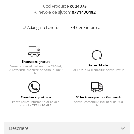
Cod Produs:
FRC24075
Ai nevoie de ajutor?
0771470482
Adauga la Favorite
Cere informatii
Transport gratuit
Retur 14 zile
Pentru comenzi mai mari de 200 lei,
cu exceptia bicicletelor pana in 1000
Ai 14 zile la dispozitie pentru retur
lei
Consiliere gratuita
10 lei transport in Bucuresti
Pentru orice informatie ai nevoie
pentru comenzile mai mici de 200
suna la
0771 470 482
lei.
Descriere