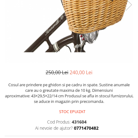
Portbagaje
Jante
Reflectorizante
Lanturi
Roti ajutatoare
Manete schimbator
Sonerii
Mansoane & Ghidoline
Stickere
Pedale
Suporturi auto
Pinioane
Pipe
Roti
250,00 Lei
240,00 Lei
Rulmenti
Cosul are prindere pe ghidon si pe cadru in spate. Sustine anumale
Saboti si placute
care au o greutate maxima de 10 kg. Dimensiuni
Schimbatoare fata
aproximative: 43×29,5×22/14 cm Produsul se afla in stocul furnizorului,
se aduce in magazin prin precomanda.
Schimbatoare si accesorii
STOC EPUIZAT
Sei
Cod Produs:
431604
Tije
Ai nevoie de ajutor?
0771470482