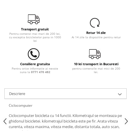
Transport gratuit
Retur 14 zile
Pentru comenzi mai mari de 200 lei,
cu exceptia bicicletelor pana in 1000
Ai 14 zile la dispozitie pentru retur
lei
Consiliere gratuita
10 lei transport in Bucuresti
Pentru orice informatie ai nevoie
pentru comenzile mai mici de 200
suna la
0771 470 482
lei.
Descriere
Ciclocomputer
Ciclocomputer bicicleta cu 14 functii. Kilometrajul se monteaza pe
ghidonul bicicletei. kilometrajul bicicleta este pe fir. Arata viteza
curenta, viteza maxima, viteza medie, distanta totala, auto scan,