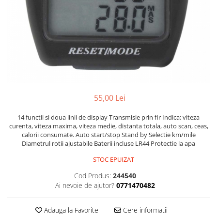
Portbagaje
Jante
Reflectorizante
Lanturi
Roti ajutatoare
Manete schimbator
Sonerii
Mansoane & Ghidoline
Stickere
Pedale
Suporturi auto
Pinioane
Pipe
55,00 Lei
Roti
14 functii si doua linii de display Transmisie prin fir Indica: viteza
Rulmenti
curenta, viteza maxima, viteza medie, distanta totala, auto scan, ceas,
calorii consumate. Auto start/stop Stand by Selectie km/mile
Saboti si placute
Diametrul rotii ajustabile Baterii incluse LR44 Protectie la apa
Schimbatoare fata
STOC EPUIZAT
Schimbatoare si accesorii
Cod Produs:
244540
Sei
Ai nevoie de ajutor?
0771470482
Tije
Adauga la Favorite
Cere informatii