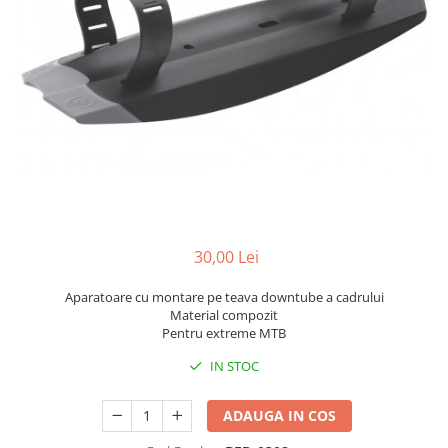
Portbagaje
Jante
Reflectorizante
Lanturi
Roti ajutatoare
Manete schimbator
Sonerii
Mansoane & Ghidoline
Stickere
Pedale
Suporturi auto
Pinioane
Pipe
Roti
Rulmenti
30,00 Lei
Saboti si placute
Aparatoare cu montare pe teava downtube a cadrului
Schimbatoare fata
Material compozit
Pentru extreme MTB
Schimbatoare si accesorii
IN STOC
Sei
Tije
ADAUGA IN COS