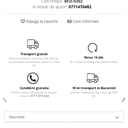
Cod Produs:
BFD-0302
Ai nevoie de ajutor?
0771470482
Adauga la Favorite
Cere informatii
Transport gratuit
Retur 14 zile
Pentru comenzi mai mari de 200 lei,
cu exceptia bicicletelor pana in 1000
Ai 14 zile la dispozitie pentru retur
lei
Consiliere gratuita
10 lei transport in Bucuresti
Pentru orice informatie ai nevoie
pentru comenzile mai mici de 200
suna la
0771 470 482
lei.
Descriere