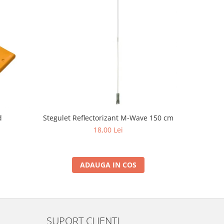
Stegulet Reflectorizant M-Wave 150 cm
d
Set aparat
18,00 Lei
ADAUGA IN COS
SUPORT CLIENTI