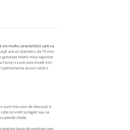
e
a
re multe caracteristici care va 
tunjit are un diametru de 15 mm.
o greutate relativ mica raportat
ta Force U-Lock este invelit intr-
 in permanenta atunci cand o
fru sunt mai usor de descuiat si
 cate ori vreti sa legati sau sa
 va pierde cheile.
 varietate larga de produse care