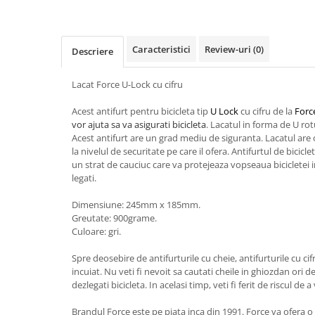
Caracteristici
Review-uri
(0)
Descriere
Lacat Force U-Lock cu cifru
Acest antifurt pentru bicicleta tip
U Lock
cu cifru de la
Forc
vor ajuta sa va asigurati bicicleta
. Lacatul in forma de U ro
Acest antifurt are un grad mediu de siguranta. Lacatul are 
la nivelul de securitate pe care il ofera. Antifurtul de bicicle
un strat de cauciuc care va protejeaza vopseaua bicicletei
legati.
Dimensiune: 245mm x 185mm.
Greutate: 900grame.
Culoare: gri.
Spre deosebire de antifurturile cu cheie, antifurturile cu ci
incuiat. Nu veti fi nevoit sa cautati cheile in ghiozdan ori de
dezlegati bicicleta. In acelasi timp, veti fi ferit de riscul de a
Brandul Force este pe piata inca din 1991. Force va ofera o