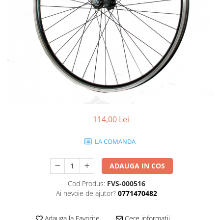
Portbagaje
Jante
Reflectorizante
Lanturi
Roti ajutatoare
Manete schimbator
Sonerii
Mansoane & Ghidoline
Stickere
Pedale
Suporturi auto
Pinioane
Pipe
Roti
114,00 Lei
Rulmenti
Saboti si placute
LA COMANDA
Schimbatoare fata
ADAUGA IN COS
Schimbatoare si accesorii
Sei
Cod Produs:
FVS-000516
Ai nevoie de ajutor?
0771470482
Tije
Adauga la Favorite
Cere informatii