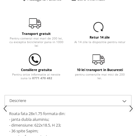
Transport gratuit
Retur 14 zile
Pentru comenzi mai mari de 200 lei,
cu exceptia bicicletelor pana in 1000
Ai 14 zile la dispozitie pentru retur
lei
Consiliere gratuita
10 lei transport in Bucuresti
Pentru orice informatie ai nevoie
pentru comenzile mai mici de 200
suna la
0771 470 482
lei.
Descriere
Roata fata 28x1.75 formata din:
- janta dubla aluminiu;
- dimensiune: 622x18.5, H 23;
- 36 spite Sapim;