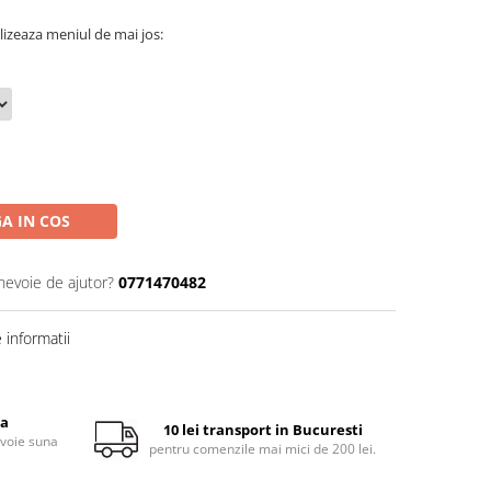
lizeaza meniul de mai jos:
A IN COS
 nevoie de ajutor?
0771470482
informatii
ta
10 lei transport in Bucuresti
evoie suna
pentru comenzile mai mici de 200 lei.