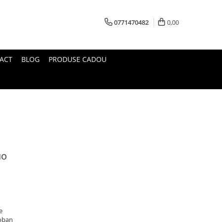
0771470482
0,00
ACT
BLOG
PRODUSE CADOU
uo
e
Noban