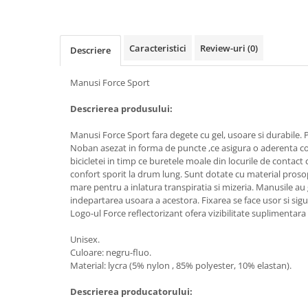
Caracteristici
Review-uri
(0)
Descriere
Manusi Force Sport
Descrierea produsului:
Manusi Force Sport fara degete cu gel, usoare si durabile. 
Noban asezat in forma de puncte ,ce asigura o aderenta c
bicicletei in timp ce buretele moale din locurile de conta
confort sporit la drum lung. Sunt dotate cu material pros
mare pentru a inlatura transpiratia si mizeria. Manusile au
indepartarea usoara a acestora. Fixarea se face usor si sig
Logo-ul Force reflectorizant ofera vizibilitate suplimentara 
Unisex.
Culoare: negru-fluo.
Material: lycra (5% nylon , 85% polyester, 10% elastan).
Descrierea producatorului: