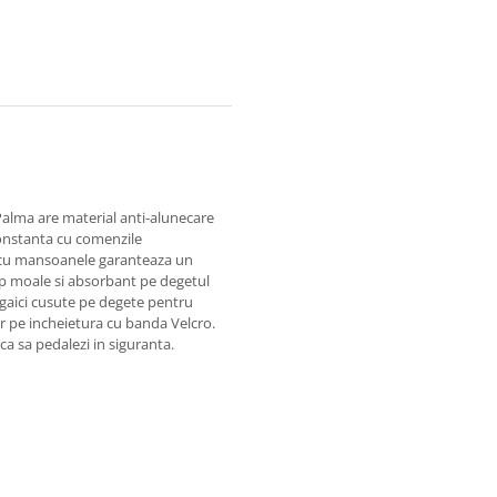
Palma are material anti-alunecare
onstanta cu comenzile
ct cu mansoanele garanteaza un
op moale si absorbant pe degetul
 gaici cusute pe degete pentru
ur pe incheietura cu banda Velcro.
ca sa pedalezi in siguranta.