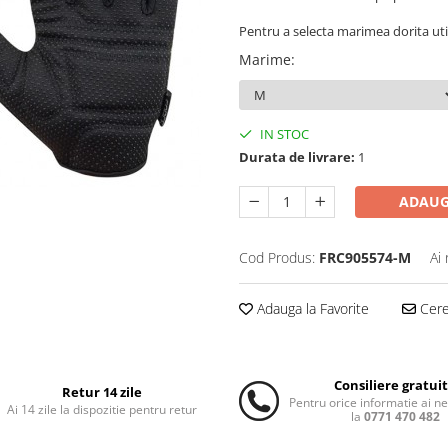
Pentru a selecta marimea dorita uti
Marime
:
IN STOC
Durata de livrare:
1
ADAUG
Cod Produs:
FRC905574-M
Ai
Adauga la Favorite
Cere 
Consiliere gratui
Retur 14 zile
Pentru orice informatie ai n
Ai 14 zile la dispozitie pentru retur
la
0771 470 482