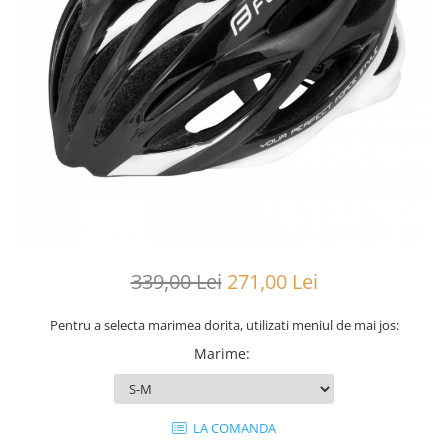
Portbagaje
Jante
Reflectorizante
Lanturi
Roti ajutatoare
Manete schimbator
Sonerii
Mansoane & Ghidoline
Stickere
Pedale
Suporturi auto
Pinioane
Pipe
Roti
Rulmenti
339,00 Lei
271,00 Lei
Saboti si placute
Schimbatoare fata
Pentru a selecta marimea dorita, utilizati meniul de mai jos:
Schimbatoare si accesorii
Marime
:
Sei
Tije
LA COMANDA