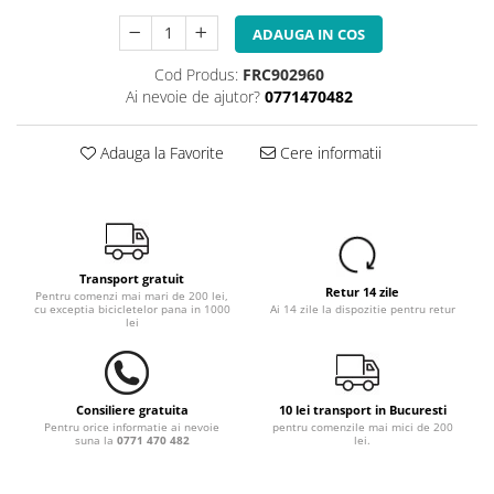
ADAUGA IN COS
Cod Produs:
FRC902960
Ai nevoie de ajutor?
0771470482
Adauga la Favorite
Cere informatii
Transport gratuit
Retur 14 zile
Pentru comenzi mai mari de 200 lei,
cu exceptia bicicletelor pana in 1000
Ai 14 zile la dispozitie pentru retur
lei
Consiliere gratuita
10 lei transport in Bucuresti
Pentru orice informatie ai nevoie
pentru comenzile mai mici de 200
suna la
0771 470 482
lei.