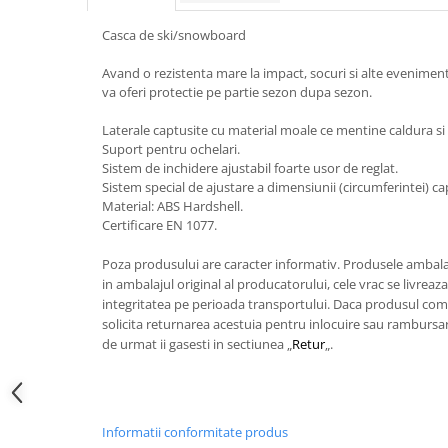
Casca de ski/snowboard
Avand o rezistenta mare la impact, socuri si alte eveniment
va oferi protectie pe partie sezon dupa sezon.
Laterale captusite cu material moale ce mentine caldura si
Suport pentru ochelari.
Sistem de inchidere ajustabil foarte usor de reglat.
Sistem special de ajustare a dimensiunii (circumferintei) 
Material: ABS Hardshell.
Certificare EN 1077.
Poza produsului are caracter informativ.
Produsele ambalat
in ambalajul original al producatorului, cele vrac se livreaz
integritatea pe perioada transportului. Daca produsul coma
solicita returnarea acestuia pentru inlocuire sau rambursare
de urmat ii gasesti in sectiunea „
Retur
„.
Informatii conformitate produs