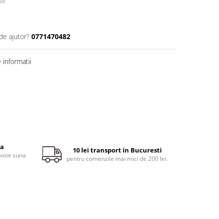
de ajutor?
0771470482
informatii
ta
10 lei transport in Bucuresti
evoie suna
pentru comenzile mai mici de 200 lei.