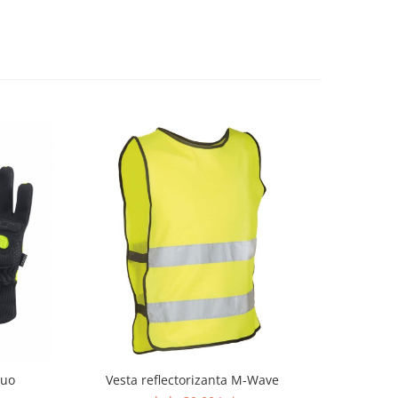
luo
Vesta reflectorizanta M-Wave
Manusi i