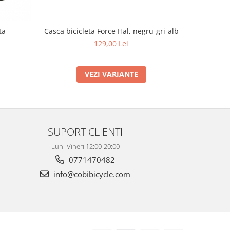
ta
Casca bicicleta Force Hal, negru-gri-alb
Casca bic
129,00 Lei
VEZI VARIANTE
SUPORT CLIENTI
Luni-Vineri 12:00-20:00
0771470482
info@cobibicycle.com