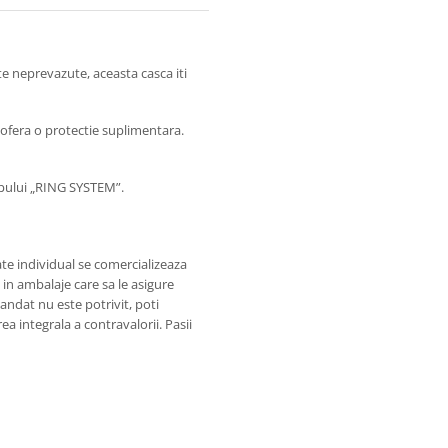
e neprevazute, aceasta casca iti
 ofera o protectie suplimentara.
capului „RING SYSTEM”.
e individual se comercializeaza
a in ambalaje care sa le asigure
ndat nu este potrivit, poti
a integrala a contravalorii. Pasii