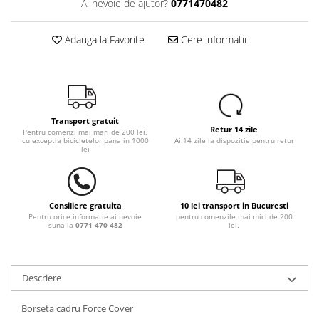
Ai nevoie de ajutor?
0771470482
Adauga la Favorite
Cere informatii
Transport gratuit
Retur 14 zile
Pentru comenzi mai mari de 200 lei,
cu exceptia bicicletelor pana in 1000
Ai 14 zile la dispozitie pentru retur
lei
Consiliere gratuita
10 lei transport in Bucuresti
Pentru orice informatie ai nevoie
pentru comenzile mai mici de 200
suna la
0771 470 482
lei.
Descriere
Borseta cadru Force Cover