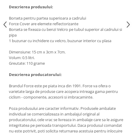
Descrierea produsului:
Borseta pentru partea superioara a cadrului
Force Cover are elemete reflectorizante
Borseta se fixeaza cu benzi Velcro pe tubul superior al cadrului si
pipa
1 buzunar cu inchidere cu velcro, buzunar interior cu plasa
Dimensiune: 15 cm x 3cm x 7cm.
Volum: 0.5 litri.
Greutate: 110 grame
Descrierea producatorului:
Brandul Force este pe piata inca din 1991. Force va ofera o
varietate larga de produse care acopera intreaga gama pentru
ciclism - componente, accesorii si imbracaminte.
Poza produsului are caracter informativ. Produsele ambalate
individual se comercializeaza in ambalajul original al
producatorului, cele vrac se livreaza in ambalaje care sa le asigure
integritatea pe perioada transportului. Daca produsul comandat
nu este potrivit, poti solicita returnarea acestuia pentru inlocuire