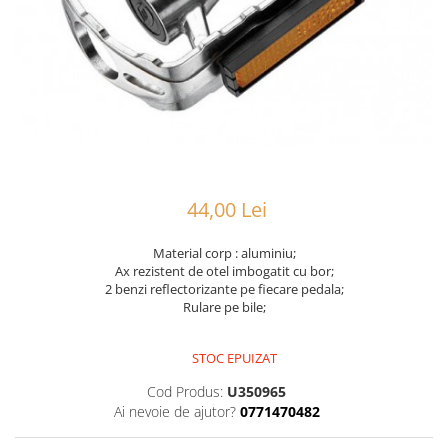
Portbagaje
Jante
Reflectorizante
Lanturi
Roti ajutatoare
Manete schimbator
Sonerii
Mansoane & Ghidoline
Stickere
Pedale
Suporturi auto
Pinioane
Pipe
44,00 Lei
Roti
Rulmenti
Material corp : aluminiu;
Ax rezistent de otel imbogatit cu bor;
Saboti si placute
2 benzi reflectorizante pe fiecare pedala;
Rulare pe bile;
Schimbatoare fata
Schimbatoare si accesorii
STOC EPUIZAT
Sei
Cod Produs:
U350965
Tije
Ai nevoie de ajutor?
0771470482