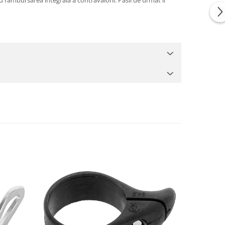
 rambursarea integrala a contravalorii. Pasii de urmat ii