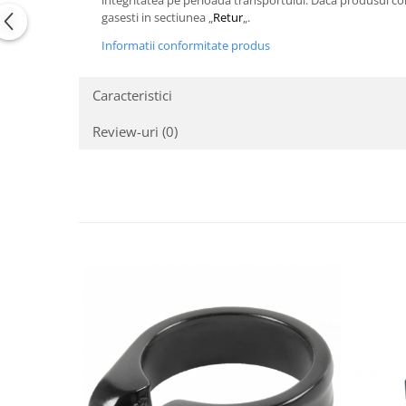
integritatea pe perioada transportului. Daca produsul com
gasesti in sectiunea „
Retur
„.
Informatii conformitate produs
Caracteristici
Review-uri
(0)