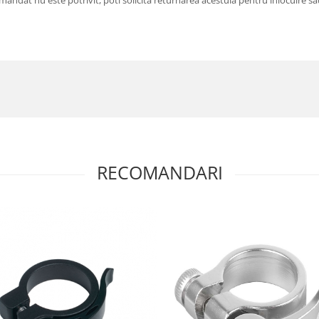
andat nu este potrivit, poti solicita returnarea acestuia pentru inlocuire sau
RECOMANDARI