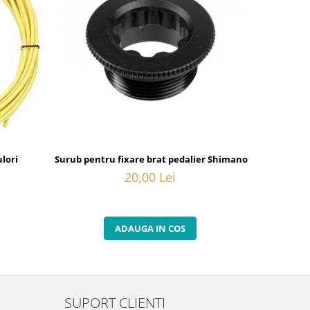
lori
Surub pentru fixare brat pedalier Shimano FC-M582, M20
Camasa de 
20,00 Lei
ADAUGA IN COS
SUPORT CLIENTI