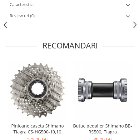
Caracteristici
Review-uri
(0)
RECOMANDARI
Pinioane caseta Shimano
Butuc pedalier Shimano BB-
Tiagra CS-HG500-10,10
RS500, Tiagra
viteze, 12-28T
125,00 Lei
80,00 Lei