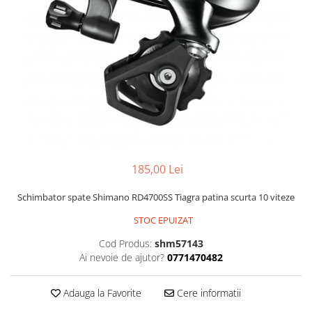
Portbagaje
Jante
Reflectorizante
Lanturi
Roti ajutatoare
Manete schimbator
Sonerii
Mansoane & Ghidoline
Stickere
Pedale
Suporturi auto
Pinioane
Pipe
Roti
185,00 Lei
Rulmenti
Saboti si placute
Schimbator spate Shimano RD4700SS Tiagra patina scurta 10 viteze
Schimbatoare fata
STOC EPUIZAT
Schimbatoare si accesorii
Cod Produs:
shm57143
Ai nevoie de ajutor?
0771470482
Sei
Tije
Adauga la Favorite
Cere informatii