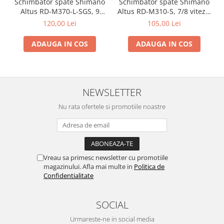
Schimbator spate Shimano
Schimbator spate Shimano
Altus RD-M370-L-SGS, 9
Altus RD-M310-S, 7/8 viteze,
viteze
argintiu
120,00 Lei
105,00 Lei
ADAUGA IN COS
ADAUGA IN COS
NEWSLETTER
Nu rata ofertele si promotiile noastre
Vreau sa primesc newsletter cu promotiile
magazinului. Afla mai multe in
Politica de
Confidentialitate
SOCIAL
Urmareste-ne in social media