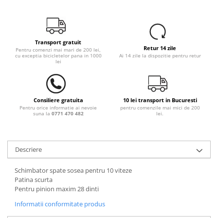
Transport gratuit
Retur 14 zile
Pentru comenzi mai mari de 200 lei,
cu exceptia bicicletelor pana in 1000
Ai 14 zile la dispozitie pentru retur
lei
Consiliere gratuita
10 lei transport in Bucuresti
Pentru orice informatie ai nevoie
pentru comenzile mai mici de 200
suna la
0771 470 482
lei.
Descriere
Schimbator spate sosea pentru 10 viteze
Patina scurta
Pentru pinion maxim 28 dinti
Informatii conformitate produs