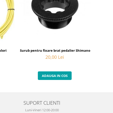
lori
Surub pentru fixare brat pedalier Shimano FC-M582, M20
Camasa de 
20,00 Lei
ADAUGA IN COS
SUPORT CLIENTI
Luni-Vineri 12:00-20:00