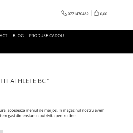
0771470482
0,00
ACT
BLOG
PRODUSE CADOU
-FIT ATHLETE BC ”
sura, acceseaza meniul de mai jos. In magazinul nostru avem
utem gasi dimensiunea potrivita pentru tine.