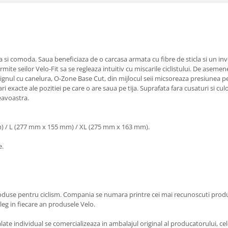
a si comoda. Saua beneficiaza de o carcasa armata cu fibre de sticla si un inve
te seilor Velo-Fit sa se regleaza intuitiv cu miscarile ciclistului. De asemen
ignul cu canelura, O-Zone Base Cut, din mijlocul seii micsoreaza presiunea pe 
ari exacte ale pozitiei pe care o are saua pe tija. Suprafata fara cusaturi si 
eavoastra.
) / L (277 mm x 155 mm) / XL (275 mm x 163 mm).
e.
oduse pentru ciclism. Compania se numara printre cei mai recunoscuti produca
aleg in fiecare an produsele Velo.
e individual se comercializeaza in ambalajul original al producatorului, cele