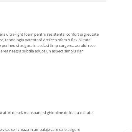
lis ultra-light foam pentru rezistenta, confort si greutate
ea, tehnologia patentată ArcTech ofera o flexibilitate
perineu si asigura in acelasi timp curgerea aerului rece
culoarea neagra subtila aduce un aspect simplu dar
tori de sei, mansoane si ghidoline de inalta calitate,
 vrac se livreaza in ambalaje care sa le asigure