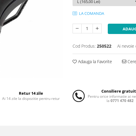
LA COMANDA
ADAUG
Cod Produs:
250522
Ai nevoie 
Adauga la Favorite
Cere 
Consiliere gratui
Retur 14 zile
Pentru orice informatie ai n
Ai 14 zile la dispozitie pentru retur
la
0771 470 482