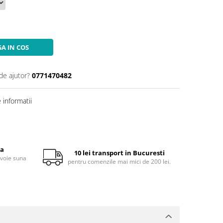
A IN COS
de ajutor?
0771470482
informatii
ta
10 lei transport in Bucuresti
evoie suna
pentru comenzile mai mici de 200 lei.