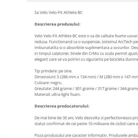
Sa Velo Velo-Fit Athlete BC
Descrierea produsului:
Velo Velo-Fit Athlete BC este o sa de calitate foarte usoar
redusa. Functionand ca o suspensie, sistemul ArcTech permi
imbunatatita si o absorbtie suplimentara a socurilor. Des
in timpul calatoriei. Sinele din CrMo cu scala permit ajust
elegant care se va potrivi cu siguranta pe bicicleta dumn
Tip prindere: pe sine.
Dimensiuni: S (286 mm x 134 mm) / M (280 mm x 147 mm
Culoare: negru.
Greutate: 244 grame / 301 grame / 317 grame / 344 gram
Material: ultra-light foam.
Descrierea producatorului:
De mai bine de 30 ani, Velo dezvolta si perfectioneaza pr
statut confirmat de cei peste 10 milioane de ciclisti care 
Poza produsului are caracter informativ. Produsele ambalat