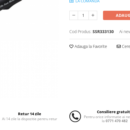
LA COMANDA
ADAUG
Cod Produs:
SSR333130
Ai nev
Adauga la Favorite
Cere 
Consiliere gratui
Retur 14 zile
Pentru orice informatie ai n
Ai 14 zile la dispozitie pentru retur
la
0771 470 482