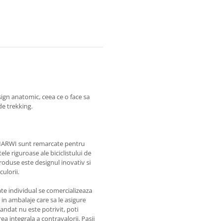
ign anatomic, ceea ce o face sa
 de trekking.
 MARWI sunt remarcate pentru
ele riguroase ale biciclistului de
roduse este designul inovativ si
ulorii.
te individual se comercializeaza
a in ambalaje care sa le asigure
ndat nu este potrivit, poti
a integrala a contravalorii. Pasii