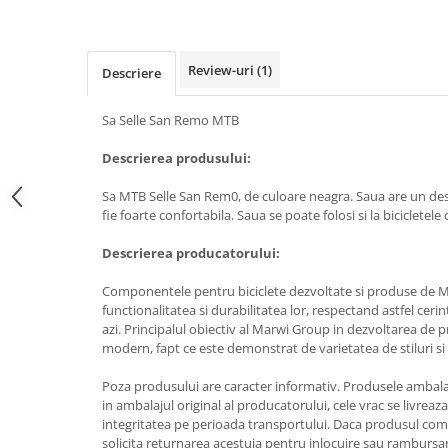
Review-uri
(1)
Descriere
Sa Selle San Remo MTB
Descrierea produsului:
Sa MTB Selle San Rem0, de culoare neagra. Saua are un des
fie foarte confortabila. Saua se poate folosi si la bicicletele
Descrierea producatorului:
Componentele pentru biciclete dezvoltate si produse de
functionalitatea si durabilitatea lor, respectand astfel cerint
azi. Principalul obiectiv al Marwi Group in dezvoltarea de p
modern, fapt ce este demonstrat de varietatea de stiluri si c
Poza produsului are caracter informativ. Produsele ambala
in ambalajul original al producatorului, cele vrac se livreaz
integritatea pe perioada transportului. Daca produsul coma
solicita returnarea acestuia pentru inlocuire sau rambursare