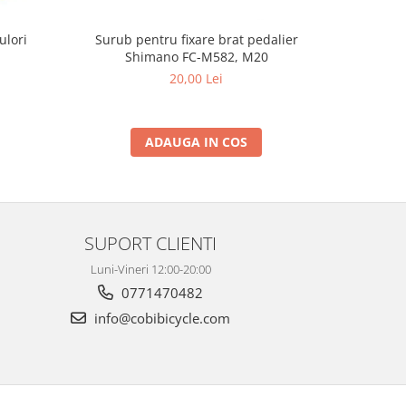
ulori
Surub pentru fixare brat pedalier
Camasa 
Shimano FC-M582, M20
20,00 Lei
ADAUGA IN COS
SUPORT CLIENTI
Luni-Vineri 12:00-20:00
0771470482
info@cobibicycle.com