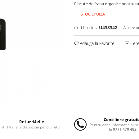
Placute de frana organice pentru r
STOC EPUIZAT
Cod Produs:
U438342
Ai nevoi
Adauga la Favorite
Cere 
Consiliere gratui
Retur 14 zile
Pentru orice informatie ai n
Ai 14 zile la dispozitie pentru retur
la
0771 470 482