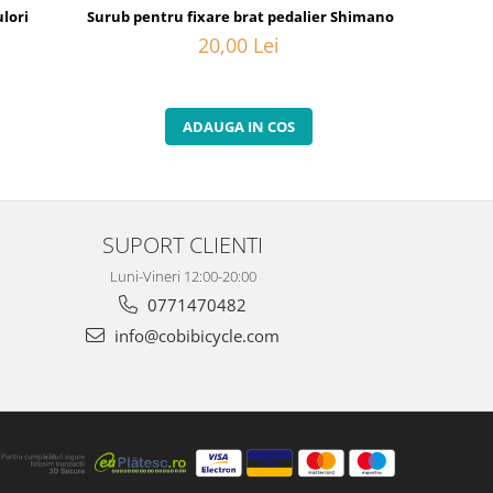
lori
Surub pentru fixare brat pedalier Shimano FC-M582, M20
Camasa de 
20,00 Lei
ADAUGA IN COS
SUPORT CLIENTI
Luni-Vineri 12:00-20:00
0771470482
info@cobibicycle.com