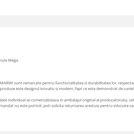
rmula Mega.
RWI sunt remarcate pentru functionalitatea si durabilitatea lor, respectand a
 produse este designul inovativ si modern, fapt ce este demonstrat de varietate
e individual se comercializeaza in ambalajul original al producatorului, cele
andat nu este potrivit, poti solicita returnarea acestuia pentru inlocuire sau