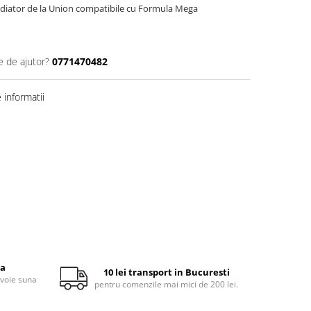
adiator de la Union compatibile cu Formula Mega
e de ajutor?
0771470482
informatii
ta
10 lei transport in Bucuresti
evoie suna
pentru comenzile mai mici de 200 lei.