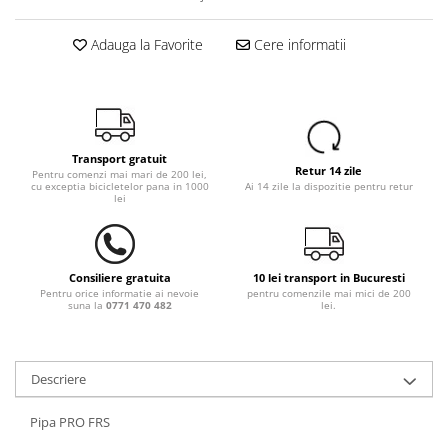
Adauga la Favorite
Cere informatii
Transport gratuit
Retur 14 zile
Pentru comenzi mai mari de 200 lei,
cu exceptia bicicletelor pana in 1000
Ai 14 zile la dispozitie pentru retur
lei
Consiliere gratuita
10 lei transport in Bucuresti
Pentru orice informatie ai nevoie
pentru comenzile mai mici de 200
suna la
0771 470 482
lei.
Descriere
Pipa PRO FRS