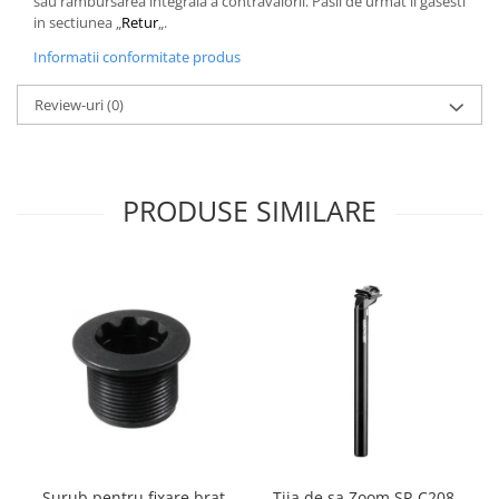
sau rambursarea integrala a contravalorii. Pasii de urmat ii gasesti
in sectiunea „
Retur
„.
Informatii conformitate produs
Review-uri
(0)
PRODUSE SIMILARE
Surub pentru fixare brat
Tija de sa Zoom SP-C208,