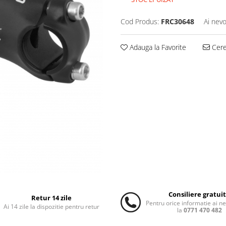
Cod Produs:
FRC30648
Ai nevo
Adauga la Favorite
Cere 
Consiliere gratui
Retur 14 zile
Pentru orice informatie ai n
Ai 14 zile la dispozitie pentru retur
la
0771 470 482