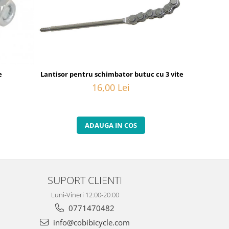
e
Lantisor pentru schimbator butuc cu 3 viteze interne
Camasa
16,00 Lei
ADAUGA IN COS
SUPORT CLIENTI
Luni-Vineri 12:00-20:00
0771470482
info@cobibicycle.com