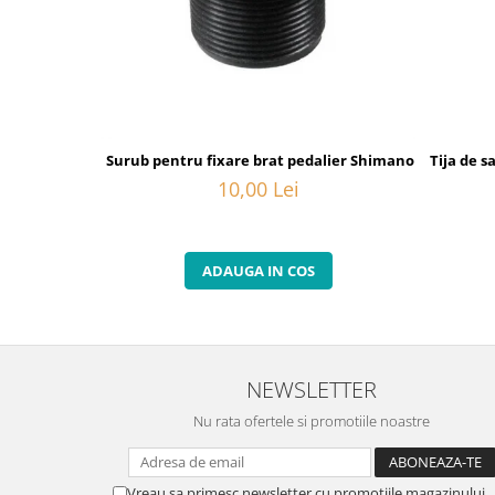
Surub pentru fixare brat pedalier Shimano FC-6800, M
Tija de 
10,00 Lei
ADAUGA IN COS
NEWSLETTER
Nu rata ofertele si promotiile noastre
Vreau sa primesc newsletter cu promotiile magazinului.