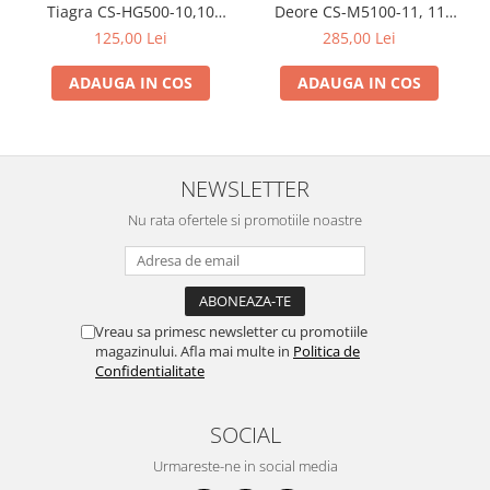
Tiagra CS-HG500-10,10
Deore CS-M5100-11, 11
viteze, 12-28T
viteze, 11-42T
125,00 Lei
285,00 Lei
ADAUGA IN COS
ADAUGA IN COS
NEWSLETTER
Nu rata ofertele si promotiile noastre
Vreau sa primesc newsletter cu promotiile
magazinului. Afla mai multe in
Politica de
Confidentialitate
SOCIAL
Urmareste-ne in social media