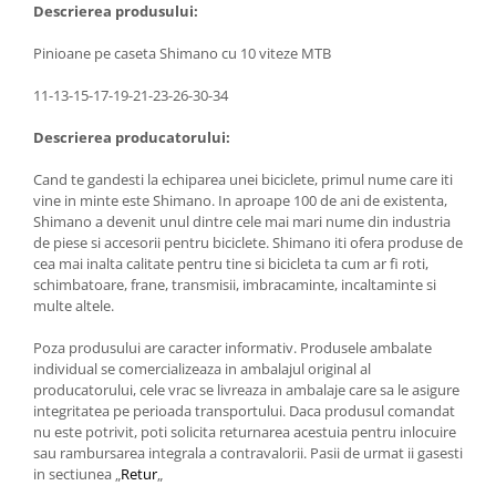
Descrierea produsului:
Pinioane pe caseta Shimano cu 10 viteze MTB
11-13-15-17-19-21-23-26-30-34
Descrierea producatorului:
Cand te gandesti la echiparea unei biciclete, primul nume care iti
vine in minte este Shimano. In aproape 100 de ani de existenta,
Shimano a devenit unul dintre cele mai mari nume din industria
de piese si accesorii pentru biciclete. Shimano iti ofera produse de
cea mai inalta calitate pentru tine si bicicleta ta cum ar fi roti,
schimbatoare, frane, transmisii, imbracaminte, incaltaminte si
multe altele.
Poza produsului are caracter informativ. Produsele ambalate
individual se comercializeaza in ambalajul original al
producatorului, cele vrac se livreaza in ambalaje care sa le asigure
integritatea pe perioada transportului. Daca produsul comandat
nu este potrivit, poti solicita returnarea acestuia pentru inlocuire
sau rambursarea integrala a contravalorii. Pasii de urmat ii gasesti
in sectiunea „
Retur
„