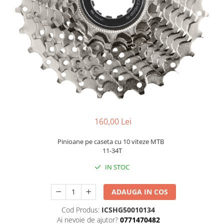
Portbagaje
Jante
Reflectorizante
Lanturi
Roti ajutatoare
Manete schimbator
Sonerii
Mansoane & Ghidoline
Stickere
Pedale
Suporturi auto
Pinioane
Pipe
Roti
160,00 Lei
Rulmenti
Saboti si placute
Pinioane pe caseta cu 10 viteze MTB
11-34T
Schimbatoare fata
IN STOC
Schimbatoare si accesorii
Sei
ADAUGA IN COS
Tije
Cod Produs:
ICSHG50010134
Ai nevoie de ajutor?
0771470482