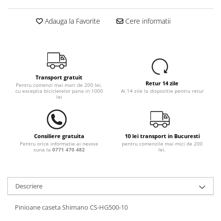
Adauga la Favorite
Cere informatii
Transport gratuit
Retur 14 zile
Pentru comenzi mai mari de 200 lei,
cu exceptia bicicletelor pana in 1000
Ai 14 zile la dispozitie pentru retur
lei
Consiliere gratuita
10 lei transport in Bucuresti
Pentru orice informatie ai nevoie
pentru comenzile mai mici de 200
suna la
0771 470 482
lei.
Descriere
Pinioane caseta Shimano CS-HG500-10