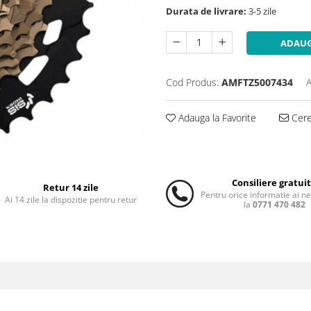
Durata de livrare:
3-5 zile
ADAUG
Cod Produs:
AMFTZ5007434
A
Adauga la Favorite
Cere 
Consiliere gratui
Retur 14 zile
Pentru orice informatie ai n
Ai 14 zile la dispozitie pentru retur
la
0771 470 482