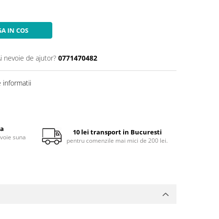
A IN COS
i nevoie de ajutor?
0771470482
informatii
ta
10 lei transport in Bucuresti
evoie suna
pentru comenzile mai mici de 200 lei.