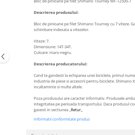
Bloc de pinioane pe filet Shimano Tourney MF-TZ500-7
Descrierea produsului:
Bloc de pinioane pe filet Shimano Tourney cu 7 viteze. G
schimbare indexata a vitezelor.
Viteze: 7.
Dimensiune: 14T-34T.
Culoare: maro-negru.
Descrierea producatorului:
Cand te gandesti la echiparea unei biciclete, primul num
industria de piese si accesorii pentru biciclete. Shimano i
incaltaminte si multe altele.
Poza produsului are caracter informativ. Produsele ambalat
integritatea pe perioada transportului. Daca produsul com
gasesti in sectiunea „
Retur
„.
Informatii conformitate produs