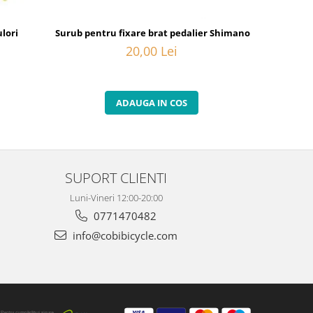
lori
Surub pentru fixare brat pedalier Shimano FC-M582, M20
Camasa de 
20,00 Lei
ADAUGA IN COS
SUPORT CLIENTI
Luni-Vineri 12:00-20:00
0771470482
info@cobibicycle.com