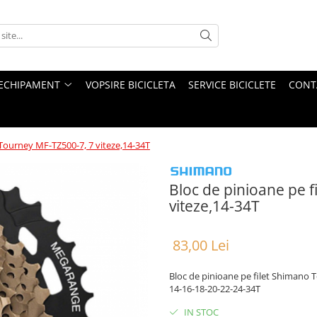
ECHIPAMENT
VOPSIRE BICICLETA
SERVICE BICICLETE
CONT
 Tourney MF-TZ500-7, 7 viteze,14-34T
Bloc de pinioane pe 
viteze,14-34T
83,00 Lei
Bloc de pinioane pe filet Shimano 
14-16-18-20-22-24-34T
IN STOC