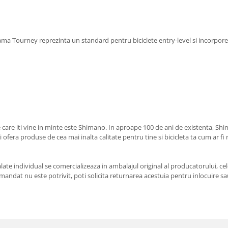
ama Tourney reprezinta un standard pentru biciclete entry-level si incorpo
e care iti vine in minte este Shimano. In aproape 100 de ani de existenta, S
ti ofera produse de cea mai inalta calitate pentru tine si bicicleta ta cum ar f
e individual se comercializeaza in ambalajul original al producatorului, cele
andat nu este potrivit, poti solicita returnarea acestuia pentru inlocuire sau