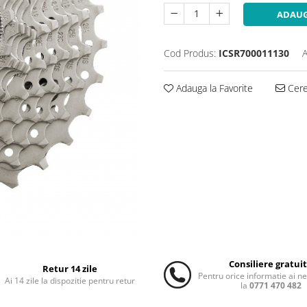
ADAUG
Cod Produs:
ICSR700011130
A
Adauga la Favorite
Cere 
Consiliere gratui
Retur 14 zile
Pentru orice informatie ai n
Ai 14 zile la dispozitie pentru retur
la
0771 470 482