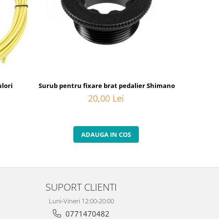
lori
Surub pentru fixare brat pedalier Shimano FC-M582, M20
Camasa de 
20,00 Lei
ADAUGA IN COS
SUPORT CLIENTI
Luni-Vineri 12:00-20:00
0771470482