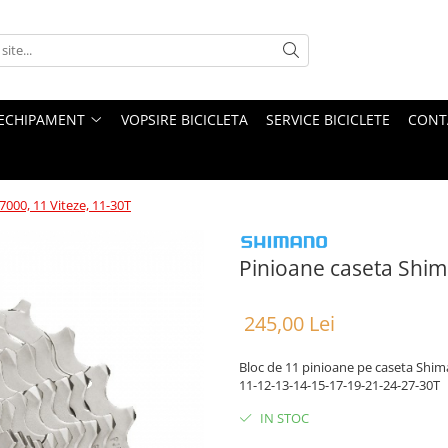
ECHIPAMENT
VOPSIRE BICICLETA
SERVICE BICICLETE
CONT
000, 11 Viteze, 11-30T
Pinioane caseta Shim
245,00 Lei
Bloc de 11 pinioane pe caseta Shi
11-12-13-14-15-17-19-21-24-27-30T
IN STOC