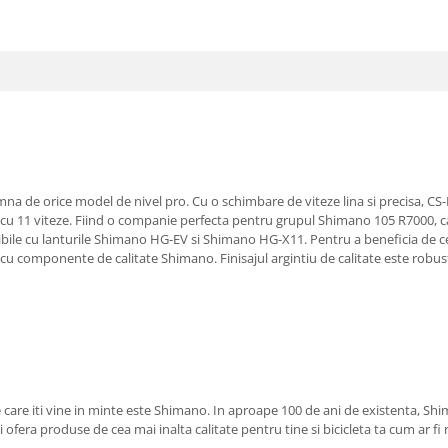
na de orice model de nivel pro. Cu o schimbare de viteze lina si precisa, CS-
i cu 11 viteze. Fiind o companie perfecta pentru grupul Shimano 105 R7000, c
bile cu lanturile Shimano HG-EV si Shimano HG-X11. Pentru a beneficia de c
componente de calitate Shimano. Finisajul argintiu de calitate este robust si
e care iti vine in minte este Shimano. In aproape 100 de ani de existenta, S
ti ofera produse de cea mai inalta calitate pentru tine si bicicleta ta cum ar f