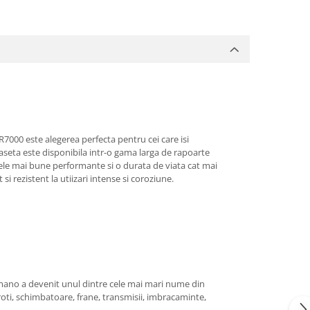
R7000 este alegerea perfecta pentru cei care isi
aseta este disponibila intr-o gama larga de rapoarte
ele mai bune performante si o durata de viata cat mai
 rezistent la utiizari intense si coroziune.
himano a devenit unul dintre cele mai mari nume din
i roti, schimbatoare, frane, transmisii, imbracaminte,