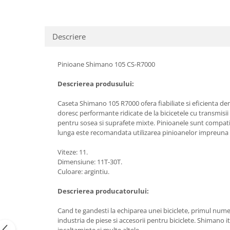
Descriere
Pinioane Shimano 105 CS-R7000
Descrierea produsului:
Caseta Shimano 105 R7000 ofera fiabiliate si eficienta dem
doresc performante ridicate de la bicicetele cu transmisi
pentru sosea si suprafete mixte. Pinioanele sunt compati
lunga este recomandata utilizarea pinioanelor impreuna cu 
Viteze: 11.
Dimensiune: 11T-30T.
Culoare: argintiu.
Descrierea producatorului:
Cand te gandesti la echiparea unei biciclete, primul num
industria de piese si accesorii pentru biciclete. Shimano i