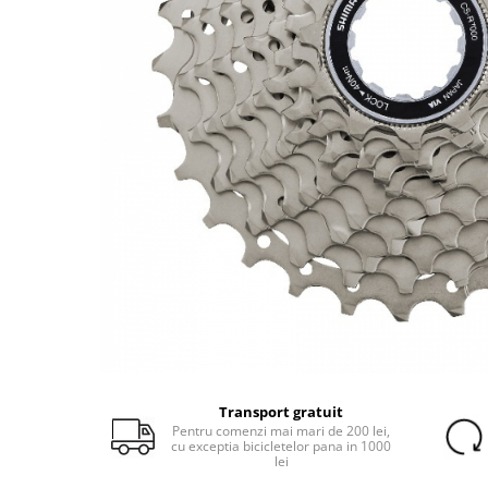
Portbagaje
Jante
Reflectorizante
Lanturi
Roti ajutatoare
Manete schimbator
Sonerii
Mansoane & Ghidoline
Stickere
Pedale
Suporturi auto
Pinioane
Pipe
Roti
Rulmenti
Saboti si placute
Schimbatoare fata
Schimbatoare si accesorii
Sei
Transport gratuit
Pentru comenzi mai mari de 200 lei,
Tije
cu exceptia bicicletelor pana in 1000
lei