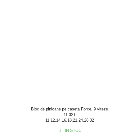
Portbagaje
Jante
Reflectorizante
Lanturi
Roti ajutatoare
Manete schimbator
Sonerii
Mansoane & Ghidoline
Stickere
Pedale
Suporturi auto
Pinioane
Pipe
Roti
Rulmenti
Saboti si placute
Schimbatoare fata
Schimbatoare si accesorii
Bloc de pinioane pe caseta Force, 9 viteze
11-32T
Sei
11,12,14,16,18,21,24,28,32
Tije
IN STOC