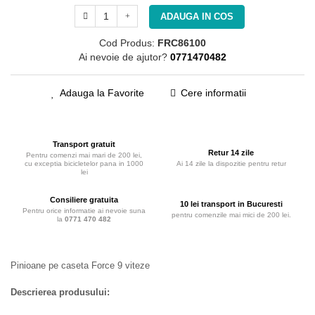
ADAUGA IN COS
Cod Produs:
FRC86100
Ai nevoie de ajutor?
0771470482
Adauga la Favorite
Cere informatii
Transport gratuit
Retur 14 zile
Pentru comenzi mai mari de 200 lei,
cu exceptia bicicletelor pana in 1000
Ai 14 zile la dispozitie pentru retur
lei
Consiliere gratuita
10 lei transport in Bucuresti
Pentru orice informatie ai nevoie
pentru comenzile mai mici de 200
suna la
0771 470 482
lei.