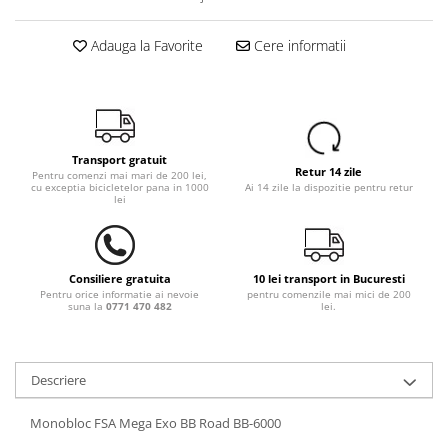
Adauga la Favorite
Cere informatii
Transport gratuit
Retur 14 zile
Pentru comenzi mai mari de 200 lei,
cu exceptia bicicletelor pana in 1000
Ai 14 zile la dispozitie pentru retur
lei
Consiliere gratuita
10 lei transport in Bucuresti
Pentru orice informatie ai nevoie
pentru comenzile mai mici de 200
suna la
0771 470 482
lei.
Descriere
Monobloc FSA Mega Exo BB Road BB-6000