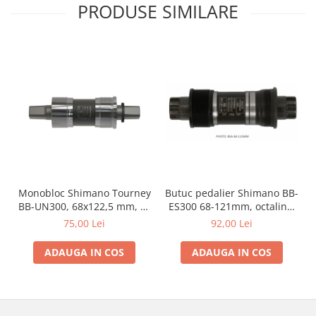
PRODUSE SIMILARE
Monobloc Shimano Tourney
Butuc pedalier Shimano BB-
BB-UN300, 68x122,5 mm, ax
ES300 68-121mm, octalink,
patrat
BSA
75,00 Lei
92,00 Lei
ADAUGA IN COS
ADAUGA IN COS