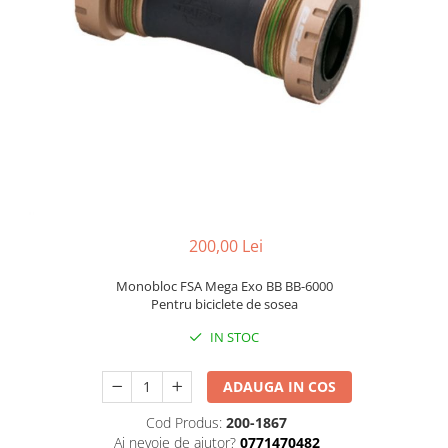
Portbagaje
Jante
Reflectorizante
Lanturi
Roti ajutatoare
Manete schimbator
Sonerii
Mansoane & Ghidoline
Stickere
Pedale
Suporturi auto
Pinioane
Pipe
Roti
200,00 Lei
Rulmenti
Saboti si placute
Monobloc FSA Mega Exo BB BB-6000
Pentru biciclete de sosea
Schimbatoare fata
IN STOC
Schimbatoare si accesorii
Sei
ADAUGA IN COS
Tije
Cod Produs:
200-1867
Ai nevoie de ajutor?
0771470482