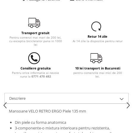
Transport gratuit
Retur 14 zile
Pentru comenzi mai mari de 200 lei,
cu exceptia bicicletelor pana in 1000
Ai 14 zile la dispozitie pentru retur
lei
Consiliere gratuita
10 lei transport in Bucuresti
Pentru orice informatie ai nevoie
pentru comenzile mai mici de 200
suna la
0771 470 482
lei.
Descriere
Mansoane VELO RETRO ERGO Piele 135 mm
Din piele cu forma anatomica
3-componente-o mixtura interioara pentru rezistenta,