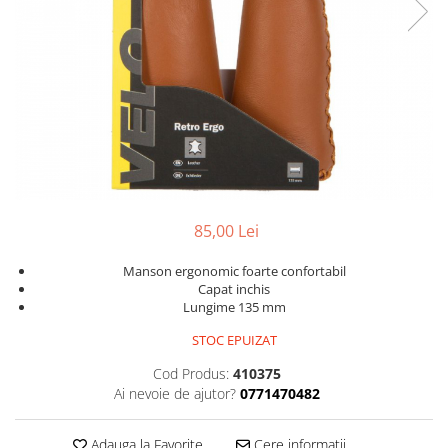
Portbagaje
Jante
Reflectorizante
Lanturi
Roti ajutatoare
Manete schimbator
Sonerii
Mansoane & Ghidoline
Stickere
Pedale
Suporturi auto
Pinioane
Pipe
Roti
85,00 Lei
Rulmenti
Manson ergonomic foarte confortabil
Saboti si placute
Capat inchis
Lungime 135 mm
Schimbatoare fata
STOC EPUIZAT
Schimbatoare si accesorii
Sei
Cod Produs:
410375
Ai nevoie de ajutor?
0771470482
Tije
Adauga la Favorite
Cere informatii