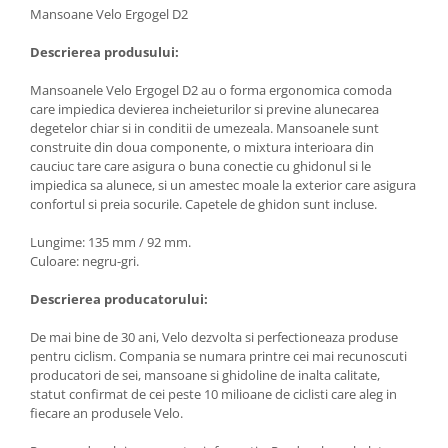
Mansoane Velo Ergogel D2
Descrierea produsului:
Mansoanele Velo Ergogel D2 au o forma ergonomica comoda
care impiedica devierea incheieturilor si previne alunecarea
degetelor chiar si in conditii de umezeala. Mansoanele sunt
construite din doua componente, o mixtura interioara din
cauciuc tare care asigura o buna conectie cu ghidonul si le
impiedica sa alunece, si un amestec moale la exterior care asigura
confortul si preia socurile. Capetele de ghidon sunt incluse.
Lungime: 135 mm / 92 mm.
Culoare: negru-gri.
Descrierea producatorului:
De mai bine de 30 ani, Velo dezvolta si perfectioneaza produse
pentru ciclism. Compania se numara printre cei mai recunoscuti
producatori de sei, mansoane si ghidoline de inalta calitate,
statut confirmat de cei peste 10 milioane de ciclisti care aleg in
fiecare an produsele Velo.