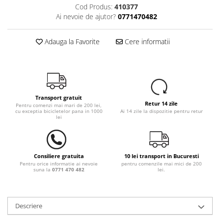
Cod Produs:
410377
Ai nevoie de ajutor?
0771470482
Adauga la Favorite
Cere informatii
Transport gratuit
Retur 14 zile
Pentru comenzi mai mari de 200 lei,
cu exceptia bicicletelor pana in 1000
Ai 14 zile la dispozitie pentru retur
lei
Consiliere gratuita
10 lei transport in Bucuresti
Pentru orice informatie ai nevoie
pentru comenzile mai mici de 200
suna la
0771 470 482
lei.
Descriere