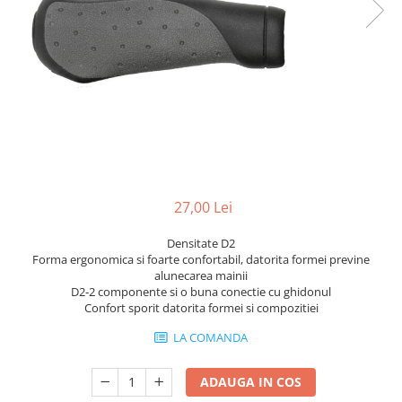
Portbagaje
Jante
Reflectorizante
Lanturi
Roti ajutatoare
Manete schimbator
Sonerii
Mansoane & Ghidoline
Stickere
Pedale
Suporturi auto
Pinioane
Pipe
Roti
27,00 Lei
Rulmenti
Densitate D2
Saboti si placute
Forma ergonomica si foarte confortabil, datorita formei previne
alunecarea mainii
Schimbatoare fata
D2-2 componente si o buna conectie cu ghidonul
Schimbatoare si accesorii
Confort sporit datorita formei si compozitiei
Sei
LA COMANDA
Tije
ADAUGA IN COS