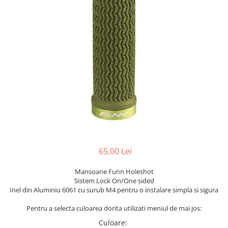
Portbagaje
Jante
Reflectorizante
Lanturi
Roti ajutatoare
Manete schimbator
Sonerii
Mansoane & Ghidoline
Stickere
Pedale
Suporturi auto
Pinioane
Pipe
Roti
Rulmenti
Saboti si placute
65,00 Lei
Schimbatoare fata
Mansoane Funn Holeshot
Schimbatoare si accesorii
Sistem Lock On/One sided
Sei
Inel din Aluminiu 6061 cu surub M4 pentru o instalare simpla si sigura
Tije
Pentru a selecta culoarea dorita utilizati meniul de mai jos:
Culoare
: