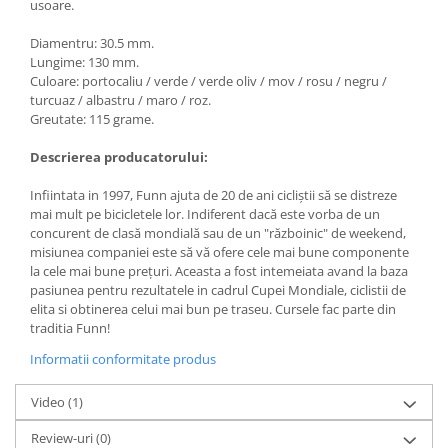
usoare.
Diamentru: 30.5 mm.
Lungime: 130 mm.
Culoare: portocaliu / verde / verde oliv / mov / rosu / negru /
turcuaz / albastru / maro / roz.
Greutate: 115 grame.
Descrierea producatorului:
Infiintata in 1997, Funn ajuta de 20 de ani cicliștii să se distreze
mai mult pe bicicletele lor. Indiferent dacă este vorba de un
concurent de clasă mondială sau de un "războinic" de weekend,
misiunea companiei este să vă ofere cele mai bune componente
la cele mai bune prețuri. Aceasta a fost intemeiata avand la baza
pasiunea pentru rezultatele in cadrul Cupei Mondiale, ciclistii de
elita si obtinerea celui mai bun pe traseu. Cursele fac parte din
traditia Funn!
Informatii conformitate produs
Video
(1)
Review-uri
(0)