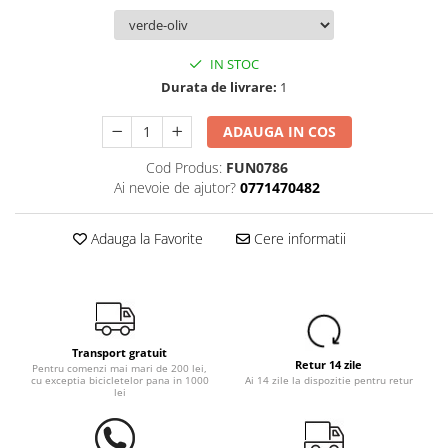
IN STOC
Durata de livrare:
1
ADAUGA IN COS
Cod Produs:
FUN0786
Ai nevoie de ajutor?
0771470482
Adauga la Favorite
Cere informatii
Transport gratuit
Retur 14 zile
Pentru comenzi mai mari de 200 lei,
cu exceptia bicicletelor pana in 1000
Ai 14 zile la dispozitie pentru retur
lei