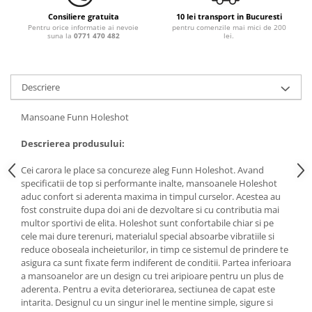
Consiliere gratuita
10 lei transport in Bucuresti
Pentru orice informatie ai nevoie
pentru comenzile mai mici de 200
suna la
0771 470 482
lei.
Descriere
Mansoane Funn Holeshot
Descrierea produsului:
Cei carora le place sa concureze aleg Funn Holeshot. Avand
specificatii de top si performante inalte, mansoanele Holeshot
aduc confort si aderenta maxima in timpul curselor. Acestea au
fost construite dupa doi ani de dezvoltare si cu contributia mai
multor sportivi de elita. Holeshot sunt confortabile chiar si pe
cele mai dure terenuri, materialul special absoarbe vibratiile si
reduce oboseala incheieturilor, in timp ce sistemul de prindere te
asigura ca sunt fixate ferm indiferent de conditii. Partea inferioara
a mansoanelor are un design cu trei aripioare pentru un plus de
aderenta. Pentru a evita deteriorarea, sectiunea de capat este
intarita. Designul cu un singur inel le mentine simple, sigure si