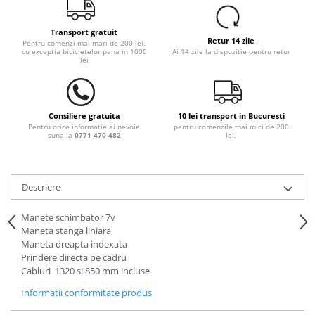
Transport gratuit
Retur 14 zile
Pentru comenzi mai mari de 200 lei,
cu exceptia bicicletelor pana in 1000
Ai 14 zile la dispozitie pentru retur
lei
Consiliere gratuita
10 lei transport in Bucuresti
Pentru orice informatie ai nevoie
pentru comenzile mai mici de 200
suna la
0771 470 482
lei.
Descriere
Manete schimbator 7v
Maneta stanga liniara
Maneta dreapta indexata
Prindere directa pe cadru
Cabluri 1320 si 850 mm incluse
Informatii conformitate produs