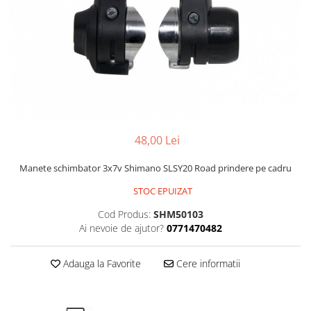
Portbagaje
Jante
Reflectorizante
Lanturi
Roti ajutatoare
Manete schimbator
Sonerii
Mansoane & Ghidoline
Stickere
Pedale
Suporturi auto
Pinioane
Pipe
48,00 Lei
Roti
Manete schimbator 3x7v Shimano SLSY20 Road prindere pe cadru
Rulmenti
STOC EPUIZAT
Saboti si placute
Cod Produs:
SHM50103
Schimbatoare fata
Ai nevoie de ajutor?
0771470482
Schimbatoare si accesorii
Sei
Adauga la Favorite
Cere informatii
Tije