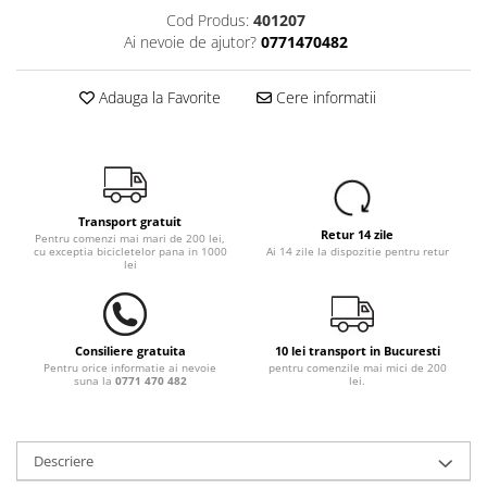
Cod Produs:
401207
Ai nevoie de ajutor?
0771470482
Adauga la Favorite
Cere informatii
Transport gratuit
Retur 14 zile
Pentru comenzi mai mari de 200 lei,
cu exceptia bicicletelor pana in 1000
Ai 14 zile la dispozitie pentru retur
lei
Consiliere gratuita
10 lei transport in Bucuresti
Pentru orice informatie ai nevoie
pentru comenzile mai mici de 200
suna la
0771 470 482
lei.
Descriere