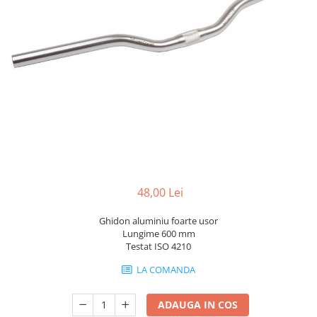
Portbagaje
Jante
Reflectorizante
Lanturi
Roti ajutatoare
Manete schimbator
Sonerii
Mansoane & Ghidoline
Stickere
Pedale
Suporturi auto
Pinioane
Pipe
Roti
Rulmenti
48,00 Lei
Saboti si placute
Schimbatoare fata
Ghidon aluminiu foarte usor
Lungime 600 mm
Schimbatoare si accesorii
Testat ISO 4210
Sei
LA COMANDA
Tije
ADAUGA IN COS