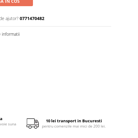
A IN COS
de ajutor?
0771470482
informatii
ta
10 lei transport in Bucuresti
evoie suna
pentru comenzile mai mici de 200 lei.