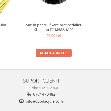
ulori
Surub pentru fixare brat pedalier
Camasa 
Shimano FC-M582, M20
20,00 Lei
ADAUGA IN COS
SUPORT CLIENTI
Luni-Vineri 12:00-20:00
0771470482
info@cobibicycle.com