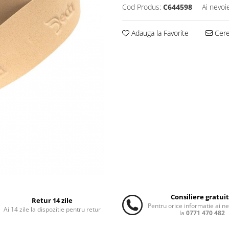
Cod Produs:
C644598
Ai nevoi
Adauga la Favorite
Cere 
Consiliere gratui
Retur 14 zile
Pentru orice informatie ai n
Ai 14 zile la dispozitie pentru retur
la
0771 470 482