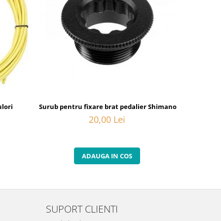
lori
Surub pentru fixare brat pedalier Shimano FC-M582, M20
Camasa de 
20,00 Lei
ADAUGA IN COS
SUPORT CLIENTI