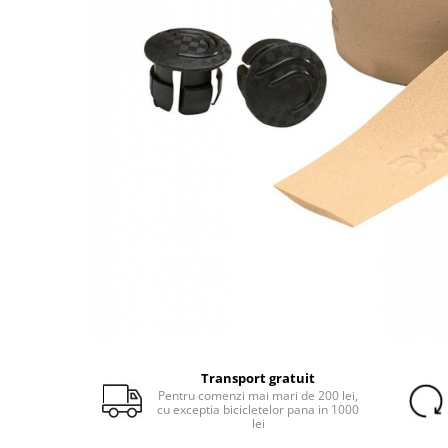
Portbagaje
Jante
Reflectorizante
Lanturi
Roti ajutatoare
Manete schimbator
Sonerii
Mansoane & Ghidoline
Stickere
Pedale
Suporturi auto
Pinioane
Pipe
Roti
Rulmenti
Saboti si placute
Schimbatoare fata
Schimbatoare si accesorii
Sei
Transport gratuit
Pentru comenzi mai mari de 200 lei,
Tije
cu exceptia bicicletelor pana in 1000
lei