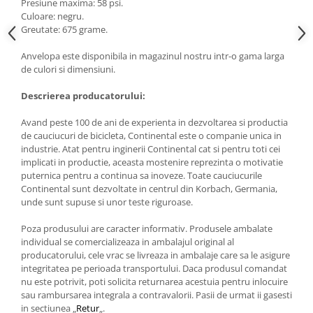
Presiune maxima: 58 psi.
Culoare: negru.
Greutate: 675 grame.
Anvelopa este disponibila in magazinul nostru intr-o gama larga
de culori si dimensiuni.
Descrierea producatorului:
Avand peste 100 de ani de experienta in dezvoltarea si productia
de cauciucuri de bicicleta, Continental este o companie unica in
industrie. Atat pentru inginerii Continental cat si pentru toti cei
implicati in productie, aceasta mostenire reprezinta o motivatie
puternica pentru a continua sa inoveze. Toate cauciucurile
Continental sunt dezvoltate in centrul din Korbach, Germania,
unde sunt supuse si unor teste riguroase.
Poza produsului are caracter informativ. Produsele ambalate
individual se comercializeaza in ambalajul original al
producatorului, cele vrac se livreaza in ambalaje care sa le asigure
integritatea pe perioada transportului. Daca produsul comandat
nu este potrivit, poti solicita returnarea acestuia pentru inlocuire
sau rambursarea integrala a contravalorii. Pasii de urmat ii gasesti
in sectiunea „
Retur
„.