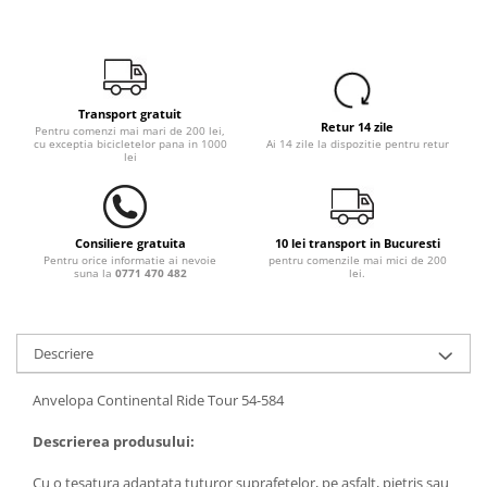
Transport gratuit
Retur 14 zile
Pentru comenzi mai mari de 200 lei,
cu exceptia bicicletelor pana in 1000
Ai 14 zile la dispozitie pentru retur
lei
Consiliere gratuita
10 lei transport in Bucuresti
Pentru orice informatie ai nevoie
pentru comenzile mai mici de 200
suna la
0771 470 482
lei.
Descriere
Anvelopa Continental Ride Tour 54-584
Descrierea produsului:
Cu o tesatura adaptata tuturor suprafetelor, pe asfalt, pietris sau