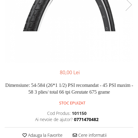
Portbagaje
Jante
Reflectorizante
Lanturi
Roti ajutatoare
Manete schimbator
Sonerii
Mansoane & Ghidoline
Stickere
Pedale
Suporturi auto
Pinioane
Pipe
Roti
80,00 Lei
Rulmenti
Dimensiune: 54-584 (26*1 1/2)
PSI recomandat - 45
PSI maxim -
Saboti si placute
58
3 plies/ total 66 tpi
Greutate 675 grame
Schimbatoare fata
STOC EPUIZAT
Schimbatoare si accesorii
Cod Produs:
101150
Sei
Ai nevoie de ajutor?
0771470482
Tije
Adauga la Favorite
Cere informatii