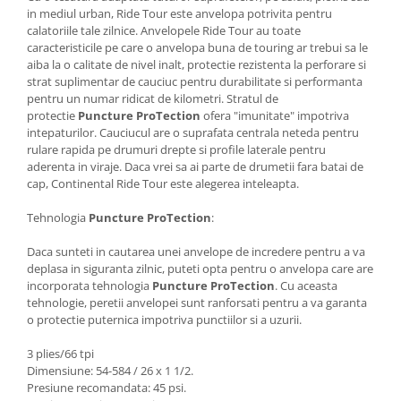
in mediul urban, Ride Tour este anvelopa potrivita pentru
calatoriile tale zilnice. Anvelopele Ride Tour au toate
caracteristicile pe care o anvelopa buna de touring ar trebui sa le
aiba la o calitate de nivel inalt, protectie rezistenta la perforare si
strat suplimentar de cauciuc pentru durabilitate si performanta
pentru un numar ridicat de kilometri. Stratul de
protectie
Puncture ProTection
ofera "imunitate" impotriva
intepaturilor. Cauciucul are o suprafata centrala neteda pentru
rulare rapida pe drumuri drepte si profile laterale pentru
aderenta in viraje. Daca vrei sa ai parte de drumetii fara batai de
cap, Continental Ride Tour este alegerea inteleapta.
Tehnologia
Puncture ProTection
:
Daca sunteti in cautarea unei anvelope de incredere pentru a va
deplasa in siguranta zilnic, puteti opta pentru o anvelopa care are
incorporata tehnologia
Puncture ProTection
. Cu aceasta
tehnologie, peretii anvelopei sunt ranforsati pentru a va garanta
o protectie puternica impotriva punctiilor si a uzurii.
3 plies/66 tpi
Dimensiune: 54-584 / 26 x 1 1/2.
Presiune recomandata: 45 psi.