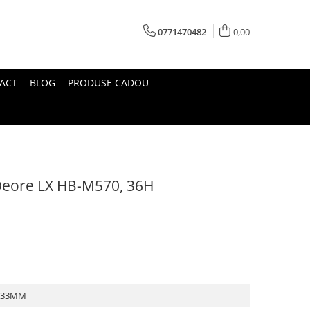
0771470482
0,00
ACT
BLOG
PRODUSE CADOU
Deore LX HB-M570, 36H
133MM