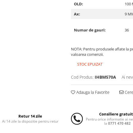
OLD:
100
Ax:
9 M
Numar de gauri:
36
NOTA: Pentru produsele aflate la pr
valoarea comenzii.
STOC EPUIZAT
Cod Produs:
IHBM570A
Ai nev
Adauga la Favorite
Cere 
Consiliere gratui
Retur 14 zile
Pentru orice informatie ai n
Ai 14 zile la dispozitie pentru retur
la
0771 470 482