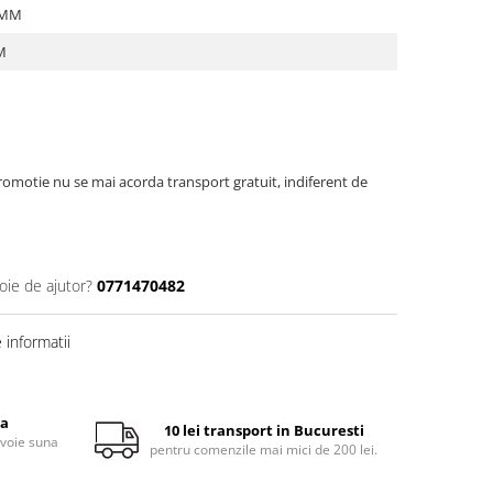
 MM
M
omotie nu se mai acorda transport gratuit, indiferent de
oie de ajutor?
0771470482
informatii
ta
10 lei transport in Bucuresti
evoie suna
pentru comenzile mai mici de 200 lei.