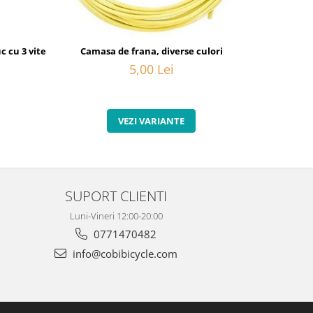
 cu 3 viteze interne
Camasa de frana, diverse culori
Surub pentr
5,00 Lei
VEZI VARIANTE
SUPORT CLIENTI
Luni-Vineri 12:00-20:00
0771470482
info@cobibicycle.com