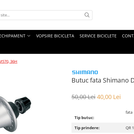
ECHIPAMENT
VOPSIRE BICICLETA
SERVICE BICICLETE
CONT
M570, 36H
Butuc fata Shimano 
50,00 Lei
40,00 Lei
fata
Tip butuc:
Tip prindere:
QR 