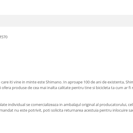
M570
e care iti vine in minte este Shimano. In aproape 100 de ani de existenta, S
ti ofera produse de cea mai inalta calitate pentru tine si bicicleta ta cum ar f
e individual se comercializeaza in ambalajul original al producatorului, cele
andat nu este potrivit, poti solicita returnarea acestuia pentru inlocuire sau