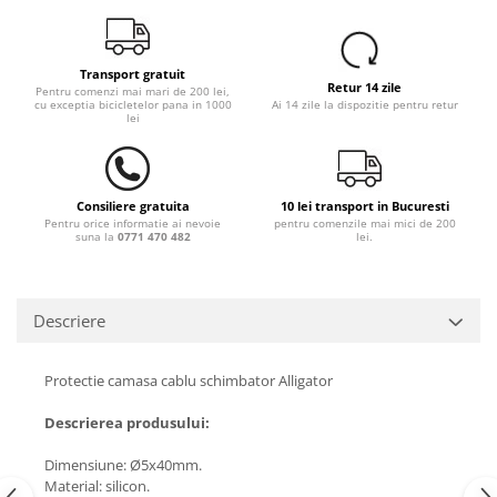
Transport gratuit
Retur 14 zile
Pentru comenzi mai mari de 200 lei,
cu exceptia bicicletelor pana in 1000
Ai 14 zile la dispozitie pentru retur
lei
Consiliere gratuita
10 lei transport in Bucuresti
Pentru orice informatie ai nevoie
pentru comenzile mai mici de 200
suna la
0771 470 482
lei.
Descriere
Protectie camasa cablu schimbator Alligator
Descrierea produsului:
Dimensiune: Ø5x40mm.
Material: silicon.