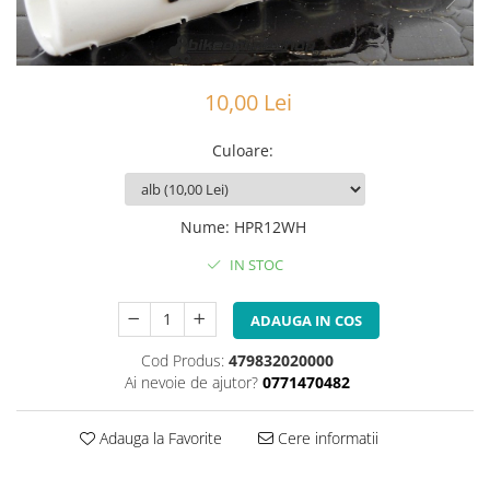
Portbagaje
Jante
Reflectorizante
Lanturi
Roti ajutatoare
Manete schimbator
10,00 Lei
Sonerii
Mansoane & Ghidoline
Stickere
Pedale
Culoare
:
Suporturi auto
Pinioane
Pipe
Nume
:
HPR12WH
Roti
IN STOC
Rulmenti
Saboti si placute
ADAUGA IN COS
Schimbatoare fata
Cod Produs:
479832020000
Schimbatoare si accesorii
Ai nevoie de ajutor?
0771470482
Sei
Adauga la Favorite
Cere informatii
Tije