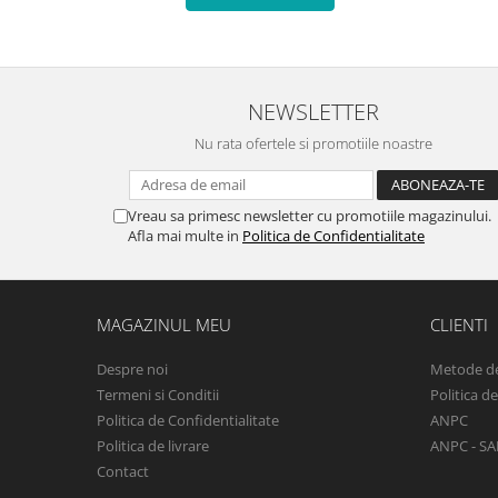
NEWSLETTER
Nu rata ofertele si promotiile noastre
Vreau sa primesc newsletter cu promotiile magazinului.
Afla mai multe in
Politica de Confidentialitate
MAGAZINUL MEU
CLIENTI
Despre noi
Metode de
Termeni si Conditii
Politica d
Politica de Confidentialitate
ANPC
Politica de livrare
ANPC - SA
Contact