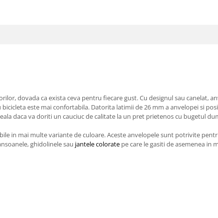
rilor, dovada ca exista ceva pentru fiecare gust. Cu designul sau canelat, an
cicleta este mai confortabila. Datorita latimii de 26 mm a anvelopei si posib
eala daca va doriti un cauciuc de calitate la un pret prietenos cu bugetul d
e in mai multe variante de culoare. Aceste anvelopele sunt potrivite pentru 
mansoanele, ghidolinele sau
jantele colorate
pe care le gasiti de asemenea in 