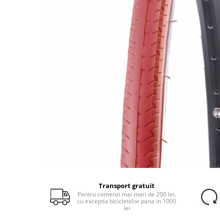
Portbagaje
Jante
Reflectorizante
Lanturi
Roti ajutatoare
Manete schimbator
Sonerii
Mansoane & Ghidoline
Stickere
Pedale
Suporturi auto
Pinioane
Pipe
Roti
Rulmenti
Saboti si placute
Schimbatoare fata
Schimbatoare si accesorii
Sei
Transport gratuit
Pentru comenzi mai mari de 200 lei,
Tije
cu exceptia bicicletelor pana in 1000
lei