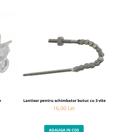
e
Lantisor pentru schimbator butuc cu 3 viteze interne
Camasa
16,00 Lei
ADAUGA IN COS