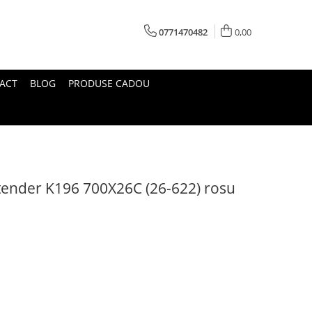
0771470482
0,00
ACT
BLOG
PRODUSE CADOU
ender K196 700X26C (26-622) rosu