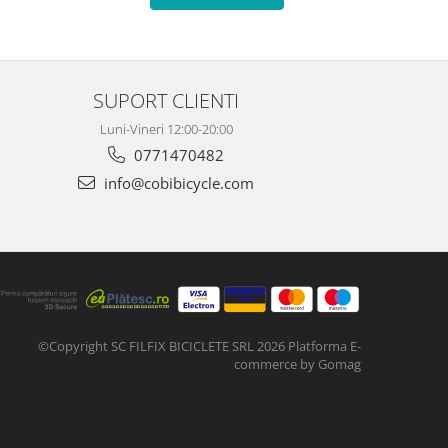
SUPORT CLIENTI
Luni-Vineri 12:00-20:00
0771470482
info@cobibicycle.com
©Copyright SC FILFIX BICICLETE SRL 2026
Platforma E-
commerce by Gomag