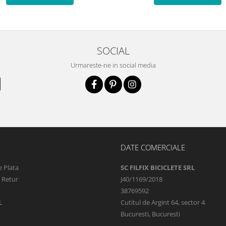
SOCIAL
Urmareste-ne in social media
DATE COMERCIALE
 Plata
SC FILFIX BICICLETE SRL
e Retur
J40/1169/2018
38769592
L
Cutitul de Argint 64, sector 4
Bucuresti, Bucuresti