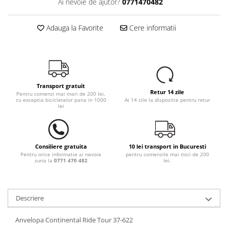
Ai nevoie de ajutor?
0771470482
Adauga la Favorite
Cere informatii
Transport gratuit
Retur 14 zile
Pentru comenzi mai mari de 200 lei,
cu exceptia bicicletelor pana in 1000
Ai 14 zile la dispozitie pentru retur
lei
Consiliere gratuita
10 lei transport in Bucuresti
Pentru orice informatie ai nevoie
pentru comenzile mai mici de 200
suna la
0771 470 482
lei.
Descriere
Anvelopa Continental Ride Tour 37-622