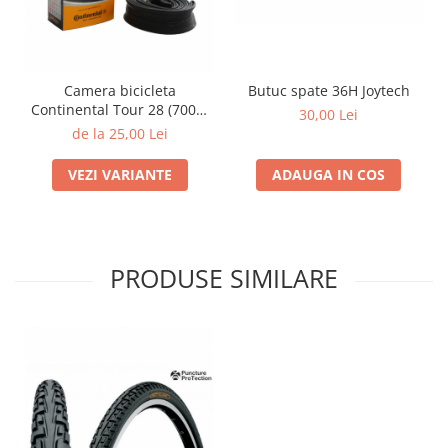
Butuc spate 36H Joytech
Camera bicicleta
Continental Tour 28 (700C)
30,00 Lei
All, Auto / Presta, 32/47-622
de la 25,00 Lei
ADAUGA IN COS
VEZI VARIANTE
PRODUSE SIMILARE