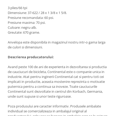
3 plies/66 tpi
Dimensiune: 37-622 / 28 x 1 3/8 x 1 5/8.
Presiune recomandata: 60 psi.
Presiune maxima: 70 psi.
Culoare: negru-alb.
Greutate: 670 grame.
Anvelopa este disponibila in magazinul nostru intr-o gama larga
de culori si dimensiuni.
Descrierea producatorului:
Avand peste 100 de ani de experienta in dezvoltarea si productia
de cauciucuri de bicicleta, Continental este o companie unica in
industrie. Atat pentru inginerii Continental cat si pentru toti cei
implicati in productie, aceasta mostenire reprezinta o motivatie
puternica pentru a continua sa inoveze. Toate cauciucurile
Continental sunt dezvoltate in centrul din Korbach, Germania,
unde sunt supuse si unor teste riguroase.
Poza produsului are caracter informativ. Produsele ambalate
individual se comercializeaza in ambalajul original al
producatorului, cele vrac se livreaza in ambalaje care sa le asigure