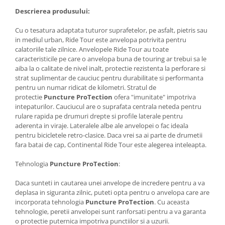
Descrierea produsului:
Cu o tesatura adaptata tuturor suprafetelor, pe asfalt, pietris sau
in mediul urban, Ride Tour este anvelopa potrivita pentru
calatoriile tale zilnice. Anvelopele Ride Tour au toate
caracteristicile pe care o anvelopa buna de touring ar trebui sa le
aiba la o calitate de nivel inalt, protectie rezistenta la perforare si
strat suplimentar de cauciuc pentru durabilitate si performanta
pentru un numar ridicat de kilometri. Stratul de
protectie
Puncture ProTection
ofera "imunitate" impotriva
intepaturilor. Cauciucul are o suprafata centrala neteda pentru
rulare rapida pe drumuri drepte si profile laterale pentru
aderenta in viraje. Lateralele albe ale anvelopei o fac ideala
pentru bicicletele retro-clasice. Daca vrei sa ai parte de drumetii
fara batai de cap, Continental Ride Tour este alegerea inteleapta.
Tehnologia
Puncture ProTection
:
Daca sunteti in cautarea unei anvelope de incredere pentru a va
deplasa in siguranta zilnic, puteti opta pentru o anvelopa care are
incorporata tehnologia
Puncture ProTection
. Cu aceasta
tehnologie, peretii anvelopei sunt ranforsati pentru a va garanta
o protectie puternica impotriva punctiilor si a uzurii.