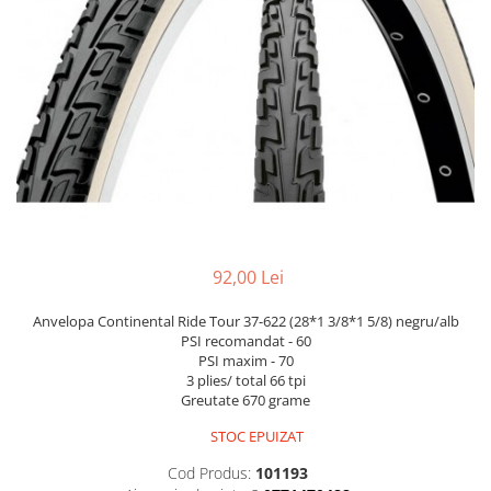
Portbagaje
Jante
Reflectorizante
Lanturi
Roti ajutatoare
Manete schimbator
Sonerii
Mansoane & Ghidoline
Stickere
Pedale
Suporturi auto
Pinioane
Pipe
Roti
Rulmenti
92,00 Lei
Saboti si placute
Anvelopa Continental Ride Tour 37-622 (28*1 3/8*1 5/8) negru/alb
Schimbatoare fata
PSI recomandat - 60
PSI maxim - 70
Schimbatoare si accesorii
3 plies/ total 66 tpi
Greutate 670 grame
Sei
STOC EPUIZAT
Tije
Cod Produs:
101193