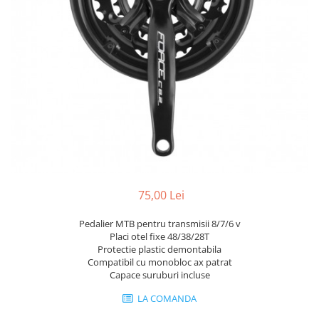
Portbagaje
Jante
Reflectorizante
Lanturi
Roti ajutatoare
Manete schimbator
Sonerii
Mansoane & Ghidoline
Stickere
Pedale
Suporturi auto
Pinioane
Pipe
Roti
Rulmenti
75,00 Lei
Saboti si placute
Schimbatoare fata
Pedalier MTB pentru transmisii 8/7/6 v
Placi otel fixe 48/38/28T
Schimbatoare si accesorii
Protectie plastic demontabila
Compatibil cu monobloc ax patrat
Sei
Capace suruburi incluse
Tije
LA COMANDA