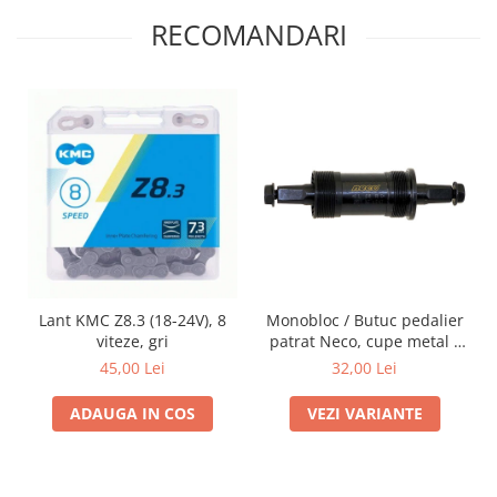
RECOMANDARI
Lant KMC Z8.3 (18-24V), 8
Monobloc / Butuc pedalier
viteze, gri
patrat Neco, cupe metal /
plastic, diferite marimi
45,00 Lei
32,00 Lei
ADAUGA IN COS
VEZI VARIANTE