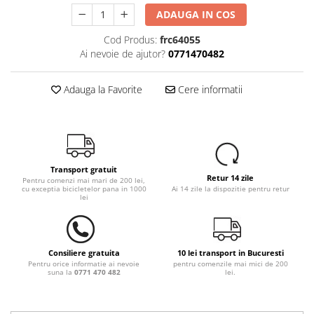
ADAUGA IN COS
Cod Produs:
frc64055
Ai nevoie de ajutor?
0771470482
Adauga la Favorite
Cere informatii
Transport gratuit
Retur 14 zile
Pentru comenzi mai mari de 200 lei,
cu exceptia bicicletelor pana in 1000
Ai 14 zile la dispozitie pentru retur
lei
Consiliere gratuita
10 lei transport in Bucuresti
Pentru orice informatie ai nevoie
pentru comenzile mai mici de 200
suna la
0771 470 482
lei.