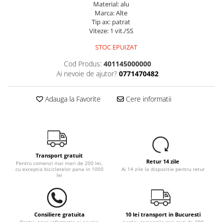
Material:
alu
Marca:
Alte
Tip ax:
patrat
Viteze:
1 vit./SS
STOC EPUIZAT
Cod Produs:
401145000000
Ai nevoie de ajutor?
0771470482
Adauga la Favorite
Cere informatii
Transport gratuit
Retur 14 zile
Pentru comenzi mai mari de 200 lei,
cu exceptia bicicletelor pana in 1000
Ai 14 zile la dispozitie pentru retur
lei
Consiliere gratuita
10 lei transport in Bucuresti