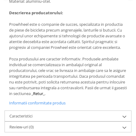
Material: aluminiu-otel.
Descrierea producatorului:
Prowhheel este o companie de succes, specializata in productia
de piese de bicicleta precum angrenajele, lanturile si butucii. Cu
ajutorul unor echipamente si tehnologii de productie avansate o
atentie deosebita este acordata calitatii. Spiritul pragmatic si
progresiv al companiei Prowheel este orientat catre excelenta.
Poza produsului are caracter informativ. Produsele ambalate
individual se comercializeaza in ambalajul original al
producatorului, cele vrac se livreaza in ambalaje care sa le asigure
integritatea pe perioada transportului. Daca produsul comandat
nu este potrivit, poti solicita returnarea acestuia pentru inlocuire
sau rambursarea integrala a contravalorii. Pasii de urmat ii gasesti
in sectiunea „
Retur
„.
Informatii conformitate produs
Caracteristici
Review-uri
(0)