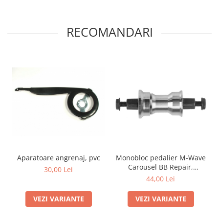
RECOMANDARI
Aparatoare angrenaj, pvc
Monobloc pedalier M-Wave
Carousel BB Repair,
30,00 Lei
pedalier universal pentru
44,00 Lei
cadre cu filet stricat
VEZI VARIANTE
VEZI VARIANTE