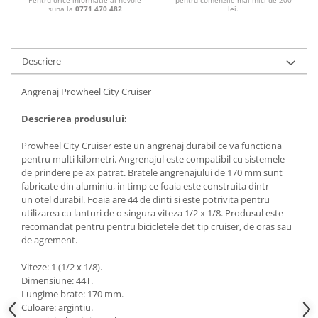
Pentru orice informatie ai nevoie
pentru comenzile mai mici de 200
suna la
0771 470 482
lei.
Descriere
Angrenaj Prowheel City Cruiser
Descrierea produsului:
Prowheel City Cruiser este un angrenaj durabil ce va functiona
pentru multi kilometri. Angrenajul este compatibil cu sistemele
de prindere pe ax patrat. Bratele angrenajului de 170 mm sunt
fabricate din aluminiu, in timp ce
foaia este construita dintr-
un
otel durabil. Foaia are 44 de dinti si este potrivita pentru
utilizarea cu lanturi de o singura viteza 1/2 x 1/8. Produsul este
recomandat pentru
pentru bicicletele det tip cruiser, de oras sau 
de agrement.
Viteze: 1 (1/2 x 1/8).
Dimensiune: 44T.
Lungime brate: 170 mm.
Culoare: argintiu.