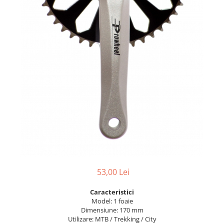
Portbagaje
Jante
Reflectorizante
Lanturi
Roti ajutatoare
Manete schimbator
Sonerii
Mansoane & Ghidoline
Stickere
Pedale
Suporturi auto
Pinioane
Pipe
Roti
Rulmenti
Saboti si placute
Schimbatoare fata
Schimbatoare si accesorii
53,00 Lei
Sei
Caracteristici
Model:
1 foaie
Tije
Dimensiune:
170 mm
Utilizare:
MTB / Trekking / City