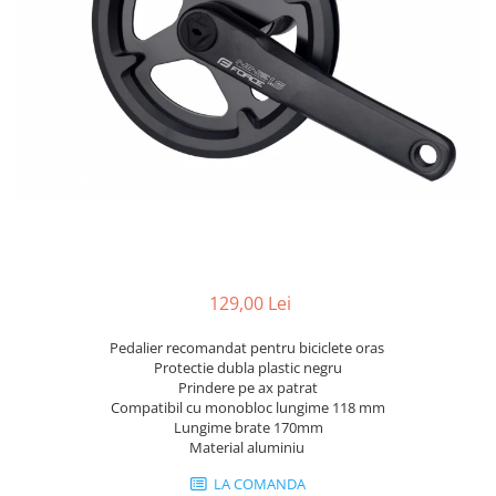
Portbagaje
Jante
Reflectorizante
Lanturi
Roti ajutatoare
Manete schimbator
Sonerii
Mansoane & Ghidoline
Stickere
Pedale
Suporturi auto
Pinioane
Pipe
Roti
Rulmenti
129,00 Lei
Saboti si placute
Schimbatoare fata
Pedalier recomandat pentru biciclete oras
Protectie dubla plastic negru
Schimbatoare si accesorii
Prindere pe ax patrat
Compatibil cu monobloc lungime 118 mm
Sei
Lungime brate 170mm
Tije
Material aluminiu
LA COMANDA