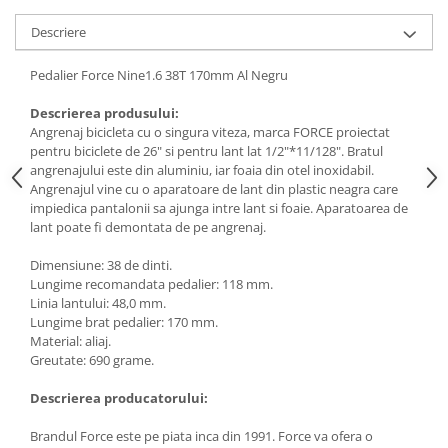
Descriere
Pedalier Force Nine1.6 38T 170mm Al Negru
Descrierea produsului:
Angrenaj bicicleta cu o singura viteza, marca FORCE proiectat
pentru biciclete de 26" si pentru lant lat 1/2"*11/128". Bratul
angrenajului este din aluminiu, iar foaia din otel inoxidabil.
Angrenajul vine cu o aparatoare de lant din plastic neagra care
impiedica pantalonii sa ajunga intre lant si foaie. Aparatoarea de
lant poate fi demontata de pe angrenaj.
Dimensiune: 38 de dinti.
Lungime recomandata pedalier: 118 mm.
Linia lantului: 48,0 mm.
Lungime brat pedalier: 170 mm.
Material: aliaj.
Greutate: 690 grame.
Descrierea producatorului:
Brandul Force este pe piata inca din 1991. Force va ofera o