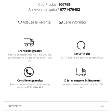
Cod Produs:
100795
Ai nevoie de ajutor?
0771470482
Adauga la Favorite
Cere informatii
Transport gratuit
Retur 14 zile
Pentru comenzi mai mari de 200 lei,
cu exceptia bicicletelor pana in 1000
Ai 14 zile la dispozitie pentru retur
lei
Consiliere gratuita
10 lei transport in Bucuresti
Pentru orice informatie ai nevoie
pentru comenzile mai mici de 200
suna la
0771 470 482
lei.
Descriere