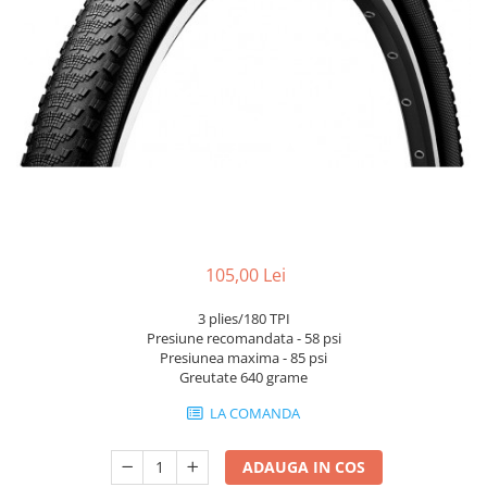
Portbagaje
Jante
Reflectorizante
Lanturi
Roti ajutatoare
Manete schimbator
Sonerii
Mansoane & Ghidoline
Stickere
Pedale
Suporturi auto
Pinioane
Pipe
Roti
Rulmenti
105,00 Lei
Saboti si placute
3 plies/180 TPI
Schimbatoare fata
Presiune recomandata - 58 psi
Presiunea maxima - 85 psi
Schimbatoare si accesorii
Greutate 640 grame
Sei
LA COMANDA
Tije
ADAUGA IN COS