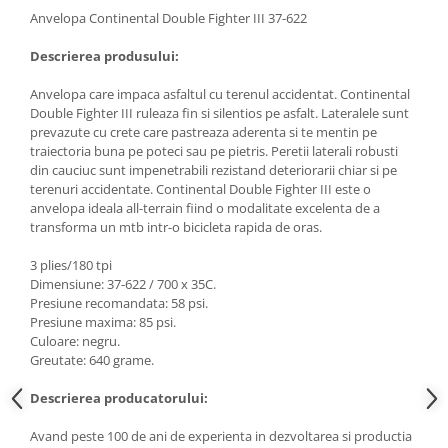
Anvelopa Continental Double Fighter III 37-622
Descrierea produsului:
Anvelopa care impaca asfaltul cu terenul accidentat. Continental
Double Fighter III ruleaza fin si silentios pe asfalt. Lateralele sunt
prevazute cu crete care pastreaza aderenta si te mentin pe
traiectoria buna pe poteci sau pe pietris. Peretii laterali robusti
din cauciuc sunt impenetrabili rezistand deteriorarii chiar si pe
terenuri accidentate. Continental Double Fighter III este o
anvelopa ideala all-terrain fiind o modalitate excelenta de a
transforma un mtb intr-o bicicleta rapida de oras.
3 plies/180 tpi
Dimensiune: 37-622 / 700 x 35C.
Presiune recomandata: 58 psi.
Presiune maxima: 85 psi.
Culoare: negru.
Greutate: 640 grame.
Descrierea producatorului:
Avand peste 100 de ani de experienta in dezvoltarea si productia