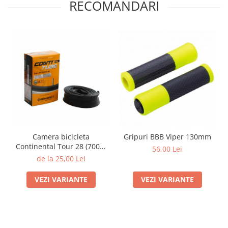
RECOMANDARI
Camera bicicleta
Gripuri BBB Viper 130mm
Continental Tour 28 (700C)
56,00 Lei
All, Auto / Presta, 32/47-622
de la 25,00 Lei
VEZI VARIANTE
VEZI VARIANTE