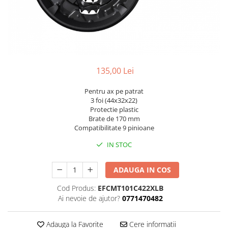
Portbagaje
Jante
Reflectorizante
Lanturi
Roti ajutatoare
Manete schimbator
Sonerii
Mansoane & Ghidoline
Stickere
Pedale
135,00 Lei
Suporturi auto
Pinioane
Pentru ax pe patrat
Pipe
3 foi (44x32x22)
Protectie plastic
Roti
Brate de 170 mm
Rulmenti
Compatibilitate 9 pinioane
Saboti si placute
IN STOC
Schimbatoare fata
ADAUGA IN COS
Schimbatoare si accesorii
Cod Produs:
EFCMT101C422XLB
Sei
Ai nevoie de ajutor?
0771470482
Tije
Adauga la Favorite
Cere informatii