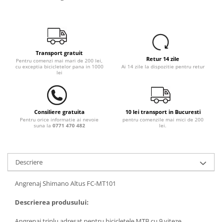
Transport gratuit
Retur 14 zile
Pentru comenzi mai mari de 200 lei,
cu exceptia bicicletelor pana in 1000
Ai 14 zile la dispozitie pentru retur
lei
Consiliere gratuita
10 lei transport in Bucuresti
Pentru orice informatie ai nevoie
pentru comenzile mai mici de 200
suna la
0771 470 482
lei.
Descriere
Angrenaj Shimano Altus FC-MT101
Descrierea produsului:
Angrenaj triplu adresat pentru bicicletele
MTB cu 9 viteze. 