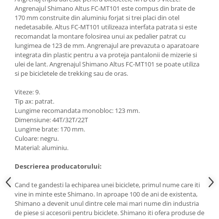
Angrenajul 
Shimano Altus FC-MT101 este compus din
 brate de 
170 mm construite din aluminiu forjat si trei placi din otel 
nedetasabile. 
Altus FC-MT101
 utilizeaza interfata patrata si 
este
recomandat la montare folosirea unui ax pedalier patrat cu
lungimea de 123 de mm. Angrenajul are prevazuta o aparatoare
integrata din plastic pentru a va proteja pantalonii de mizerie si
ulei de lant. Angrenajul Shimano Altus FC-MT101 se poate utiliza
si pe bicicletele de trekking sau de oras.
Viteze: 9.
Tip ax: patrat.
Lungime recomandata monobloc: 123 mm.
Dimensiune
:
44T/32T/22T
Lungime brate: 170 mm.
Culoare: negru.
Material: aluminiu.
Descrierea producatorului:
Cand te gandesti la echiparea unei biciclete, primul nume care iti
vine in minte este Shimano. In aproape 100 de ani de existenta,
Shimano a devenit unul dintre cele mai mari nume din industria
de piese si accesorii pentru biciclete. Shimano iti ofera produse de