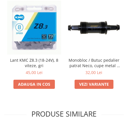
Lant KMC Z8.3 (18-24V), 8
Monobloc / Butuc pedalier
viteze, gri
patrat Neco, cupe metal /
plastic, diferite marimi
45,00 Lei
32,00 Lei
ADAUGA IN COS
VEZI VARIANTE
PRODUSE SIMILARE