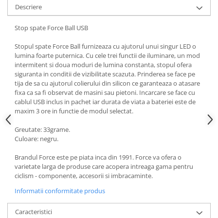
Descriere
Stop spate Force Ball USB
Stopul spate Force Ball furnizeaza cu ajutorul unui singur LED o
lumina foarte puternica. Cu cele trei functii de iluminare, un mod
intermitent si doua moduri de lumina constanta, stopul ofera
siguranta in conditii de vizibilitate scazuta. Prinderea se face pe
tija de sa cu ajutorul colierului din silicon ce garanteaza o atasare
fixa ca sa fi observat de masini sau pietoni. Incarcare se face cu
cablul USB inclus in pachet iar durata de viata a bateriei este de
maxim 3 ore in functie de modul selectat.
Greutate: 33grame.
Culoare: negru.
Brandul Force este pe piata inca din 1991. Force va ofera o
varietate larga de produse care acopera intreaga gama pentru
ciclism - componente, accesorii si imbracaminte.
Informatii conformitate produs
Caracteristici