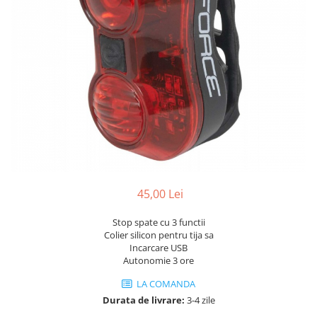
Portbagaje
Jante
Reflectorizante
Lanturi
Roti ajutatoare
Manete schimbator
Sonerii
Mansoane & Ghidoline
Stickere
Pedale
Suporturi auto
Pinioane
Pipe
Roti
Rulmenti
45,00 Lei
Saboti si placute
Schimbatoare fata
Stop spate cu 3 functii
Colier silicon pentru tija sa
Schimbatoare si accesorii
Incarcare USB
Autonomie 3 ore
Sei
LA COMANDA
Tije
Durata de livrare:
3-4 zile